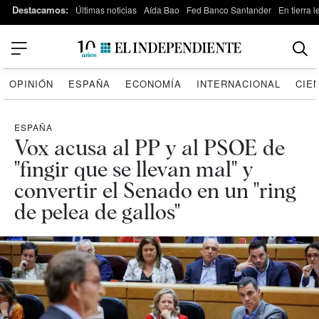
Destacamos:
Últimas noticias
Aída Bao
Fed Banco Santander
En tierra 
OPINIÓN
ESPAÑA
ECONOMÍA
INTERNACIONAL
CIE
ESPAÑA
Vox acusa al PP y al PSOE de
"fingir que se llevan mal" y
convertir el Senado en un "ring
de pelea de gallos"