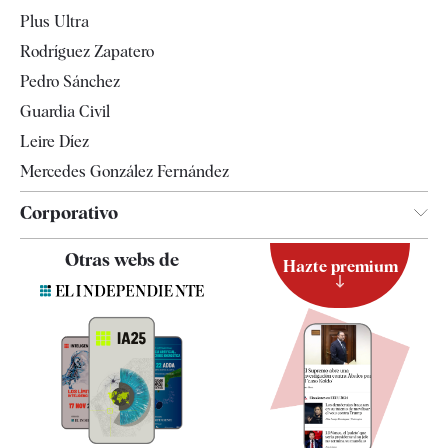
Internacional
Plus Ultra
Gente
Rodríguez Zapatero
Televisión
Pedro Sánchez
Tendencias
Guardia Civil
Leire Díez
Mercedes González Fernández
Corporativo
Contacto
Otras webs de
Hazte premium
Suscripción
Newsletter
Apps
Quiénes somos
Especificaciones