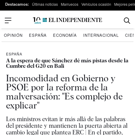
Destacamos:
Últimas noticias
Marruecos
Vehículos ocasión
Mejores pelí
OPINIÓN
ESPAÑA
ECONOMÍA
INTERNACIONAL
CIE
ESPAÑA
A la espera de que Sánchez dé más pistas desde la
Cumbre del G20 en Bali
Incomodidad en Gobierno y
PSOE por la reforma de la
malversación: "Es complejo de
explicar"
Los ministros evitan ir más allá de las palabras
del presidente y mantienen la puerta abierta al
cambio legal que plantea ERC | En el partido,