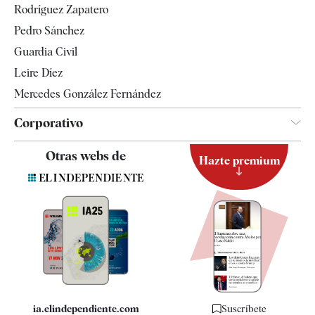
Rodríguez Zapatero
Televisión
Pedro Sánchez
Tendencias
Guardia Civil
Leire Díez
Mercedes González Fernández
Corporativo
Contacto
Otras webs de
Hazte premium
Suscripción
Newsletter
Apps
Quiénes somos
Especificaciones
ia.elindependiente.com
Suscríbete