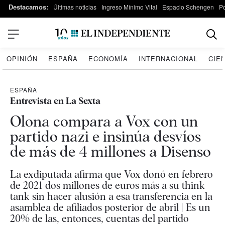
Destacamos:
Últimas noticias
Ingreso Mínimo Vital
Espacio Schengen
P
OPINIÓN
ESPAÑA
ECONOMÍA
INTERNACIONAL
CIE
ESPAÑA
Entrevista en La Sexta
Olona compara a Vox con un
partido nazi e insinúa desvíos
de más de 4 millones a Disenso
La exdiputada afirma que Vox donó en febrero
de 2021 dos millones de euros más a su think
tank sin hacer alusión a esa transferencia en la
asamblea de afiliados posterior de abril | Es un
20% de las, entonces, cuentas del partido