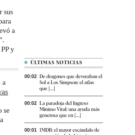
r sus
para
levó a
".
 PP y
ÚLTIMAS NOTICIAS
De dragones que devoraban el
00:02
 a
Sol a Los Simpson: el atlas
que [...]
vas
La paradoja del Ingreso
00:02
o se
Mínimo Vital: una ayuda más
generosa que en [...]
ia
1MDB: el mayor escándalo de
00:01