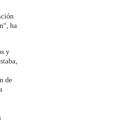
ación
n", ha
os y
staba,
ón de
a
s