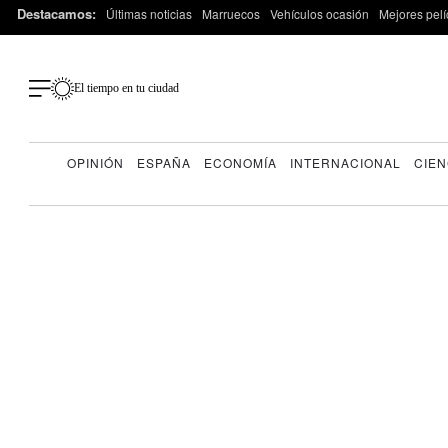
Destacamos:
Últimas noticias
Marruecos
Vehículos ocasión
Mejores pelí
El tiempo en tu ciudad
OPINIÓN
ESPAÑA
ECONOMÍA
INTERNACIONAL
CIEN