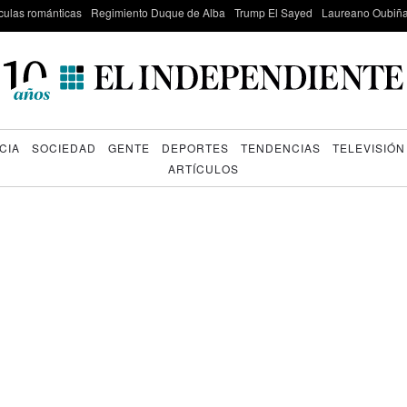
culas románticas
Regimiento Duque de Alba
Trump El Sayed
Laureano Oubiña
CIA
SOCIEDAD
GENTE
DEPORTES
TENDENCIAS
TELEVISIÓN
ARTÍCULOS