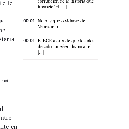
corrupción de la historia que
 a la
financió ‘El [...]
us
No hay que olvidarse de
00:01
Venezuela
me
etaria
El BCE alerta de que las olas
00:01
de calor pueden disparar el
[...]
arantía
al
entre
ante en