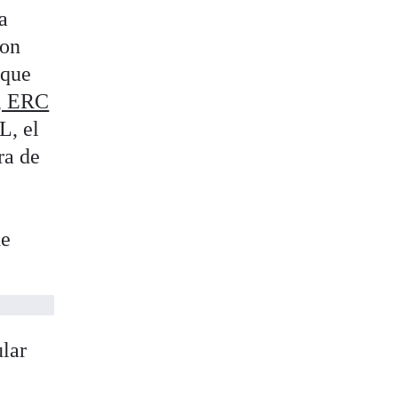
a
con
nque
, ERC
L, el
ra de
de
ular