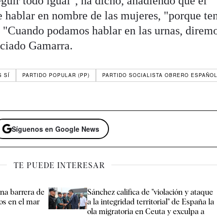
eguir todo igual", ha dicho, añadiendo que el
e hablar en nombre de las mujeres, "porque t
. "Cuando podamos hablar en las urnas, diremo
nciado Gamarra.
S SÍ
PARTIDO POPULAR (PP)
PARTIDO SOCIALISTA OBRERO ESPAÑOL
Síguenos en Google News
TE PUEDE INTERESAR
na barrera de
Sánchez califica de "violación y ataque
os en el mar
a la integridad territorial" de España la
ola migratoria en Ceuta y exculpa a