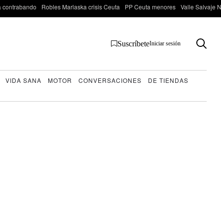
 contrabando
Robles Marlaska crisis Ceuta
PP Ceuta menores
Valle Salvaje N
Suscríbete
Iniciar sesión
VIDA SANA
MOTOR
CONVERSACIONES
DE TIENDAS