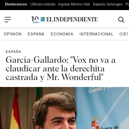
Destacamos:
Últimas noticias
Ingreso Mínimo Vital
Espacio Schengen
P
OPINIÓN
ESPAÑA
ECONOMÍA
INTERNACIONAL
CIE
ESPAÑA
García-Gallardo: "Vox no va a
claudicar ante la derechita
castrada y Mr. Wonderful"