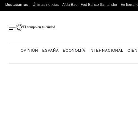
Destacamos:
Últimas noticias
Aída Bao
Fed Banco Santander
En tierra 
El tiempo en tu ciudad
OPINIÓN
ESPAÑA
ECONOMÍA
INTERNACIONAL
CIEN