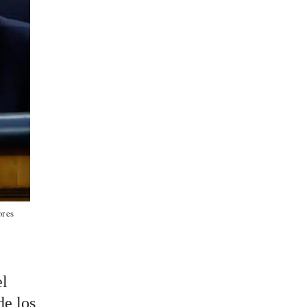
ores
el
de los