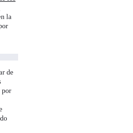
s
en la
por
ar de
s
 por
e
ado