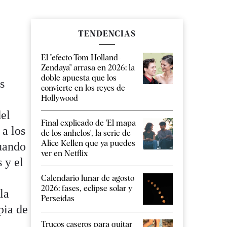
TENDENCIAS
El "efecto Tom Holland-
Zendaya" arrasa en 2026: la
doble apuesta que los
s
convierte en los reyes de
Hollywood
del
Final explicado de 'El mapa
 a los
de los anhelos', la serie de
Alice Kellen que ya puedes
Cuando
ver en Netflix
 y el
Calendario lunar de agosto
2026: fases, eclipse solar y
la
Perseidas
pia de
Trucos caseros para quitar