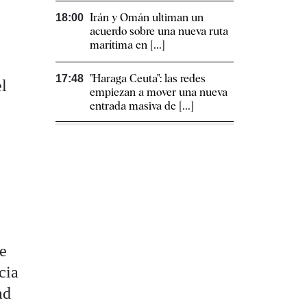
Irán y Omán ultiman un
18:00
acuerdo sobre una nueva ruta
marítima en [...]
"Haraga Ceuta": las redes
17:48
el
empiezan a mover una nueva
entrada masiva de [...]
de
cia
ad