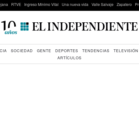
lejana
RTVE
Ingreso Mínimo Vital
Una nueva vida
Valle Salvaje
Zapatero
Pr
CIA
SOCIEDAD
GENTE
DEPORTES
TENDENCIAS
TELEVISIÓN
ARTÍCULOS