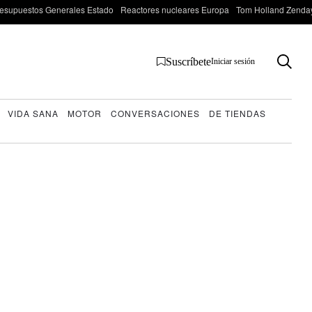
esupuestos Generales Estado
Reactores nucleares Europa
Tom Holland Zenda
Suscríbete
Iniciar sesión
VIDA SANA
MOTOR
CONVERSACIONES
DE TIENDAS