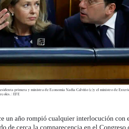
esidenta primera y ministra de Economía Nadia Calviño (c)y el ministro de Exteri
rcoles. |
EFE
ce un año rompió cualquier interlocución con 
ido de cerca
la comparecencia en el Congreso 