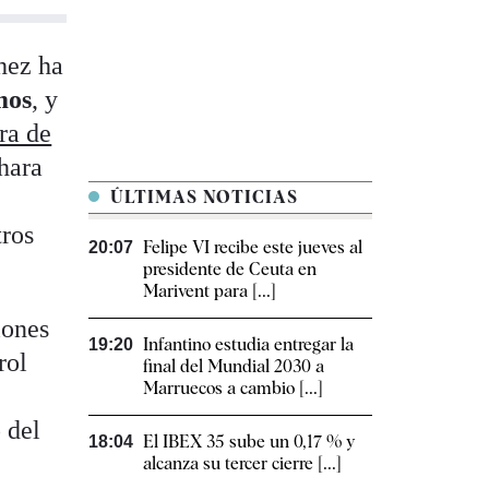
hez ha
mos
, y
ra de
áhara
ÚLTIMAS NOTICIAS
tros
Felipe VI recibe este jueves al
20:07
presidente de Ceuta en
Marivent para [...]
iones
Infantino estudia entregar la
19:20
rol
final del Mundial 2030 a
Marruecos a cambio [...]
 del
El IBEX 35 sube un 0,17 % y
18:04
alcanza su tercer cierre [...]