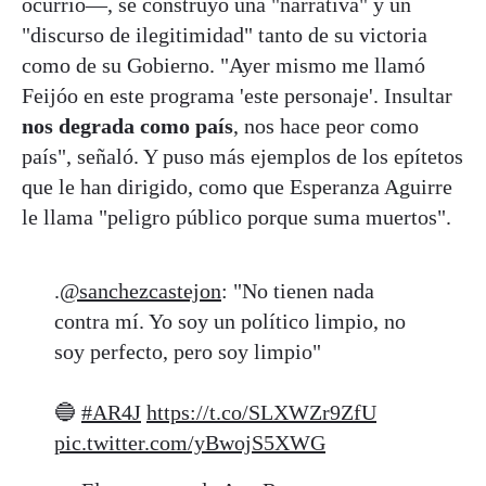
ocurrió—, se construyó una "narrativa" y un
"discurso de ilegitimidad" tanto de su victoria
como de su Gobierno. "Ayer mismo me llamó
Feijóo en este programa 'este personaje'. Insultar
nos degrada como país
, nos hace peor como
país", señaló. Y puso más ejemplos de los epítetos
que le han dirigido, como que Esperanza Aguirre
le llama "peligro público porque suma muertos".
.
@sanchezcastejon
: "No tienen nada
contra mí. Yo soy un político limpio, no
soy perfecto, pero soy limpio"
🔵
#AR4J
https://t.co/SLXWZr9ZfU
pic.twitter.com/yBwojS5XWG