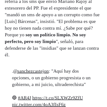
refería a los sms que envió Mariano Rajoy al
extesorero del PP. Fue el expresidente el que
"mandó un sms de apoyo a un corrupto como fue
[Luis] Bárcenas", insistió. "El problema es que
hoy no tienen nada contra mí. ¿Sabe por qué?
Porque yo
soy un político limpio. No soy
perfecto, pero soy limpio
", señaló, para
defenderse de las "insidias" que se lanzan contra
él.
.
@sanchezcastejon
: "Aquí hay dos
opciones, o un gobierno progresista o un
gobierno, a mi juicio, ultraderechista"
🔵
#AR4J
https://t.co/SLXWZr9ZfU
pic.twitter.com/4oA3fIsF6z