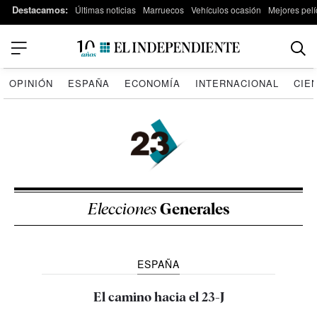
Destacamos:
Últimas noticias
Marruecos
Vehículos ocasión
Mejores pelí
OPINIÓN
ESPAÑA
ECONOMÍA
INTERNACIONAL
CIE
Elecciones
Generales
ESPAÑA
El camino hacia el 23-J