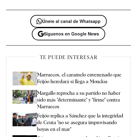
Únete al canal de Whatsapp
Síguenos en Google News
TE PUEDE INTERESAR
Marruecos, el caramelo envenenado que
Feijóo heredará si llega a Moncloa
Margallo reprocha a su partido no haber
sido más "determinante" y "firme" contra
Marruecos
Feijóo replica a Sánchez que la integridad
de Ceuta "no se asegura improvisando
boyas en el mar"