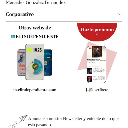
Mercedes González Fernández
Corporativo
Contacto
Otras webs de
Hazte premium
Suscripción
Newsletter
Apps
Quiénes somos
Especificaciones
ia.elindependiente.com
Suscríbete
Apúntate a nuestra Newsletter y entérate de lo que
está pasando