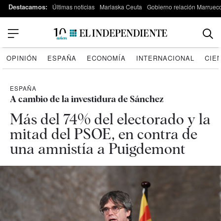
Destacamos:
Últimas noticias
Marlaska Ceuta
Gobierno relación Marruec
OPINIÓN
ESPAÑA
ECONOMÍA
INTERNACIONAL
CIE
ESPAÑA
A cambio de la investidura de Sánchez
Más del 74% del electorado y la
mitad del PSOE, en contra de
una amnistía a Puigdemont