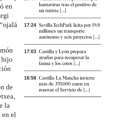
hantavirus tras el positivo de
dó en
un turista [...]
urgi
“ojalá
Sevilla TechPark licita por 19,8
17:24
millones un transporte
autónomo y seis proyectos [...]
Ramón
Castilla y León prepara
17:03
ayudas para recuperar la
 hijo
fauna y los cotos [...]
ción
Castilla-La Mancha invierte
16:58
más de 370.000 euros en
ón de
renovar el Servicio de [...]
etxea,
e la
 en el