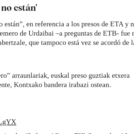
 no están'
o están”, en referencia a los presos de ETA y 
 remero de Urdaibai –a preguntas de ETB- fue
abertzale, que tampoco está vez se acordó de l
o” arraunlariak, euskal preso guztiak etxera
ente, Kontxako bandera irabazi ostean.
sLgYX