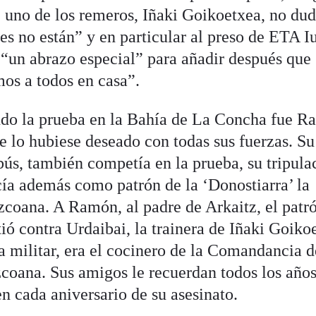
, uno de los remeros, Iñaki Goikoetxea, no du
nes no están” y en particular al preso de ETA I
 “un abrazo especial” para añadir después que 
mos a todos en casa”.
do la prueba en la Bahía de La Concha fue 
 lo hubiese deseado con todas sus fuerzas. Su
bús, también competía en la prueba, su tripula
cía además como patrón de la ‘Donostiarra’ la
uzcoana. A Ramón, al padre de Arkaitz, el patr
ió contra Urdaibai, la trainera de Iñaki Goiko
militar, era el cocinero de la Comandancia d
zcoana. Sus amigos le recuerdan todos los años
en cada aniversario de su asesinato.