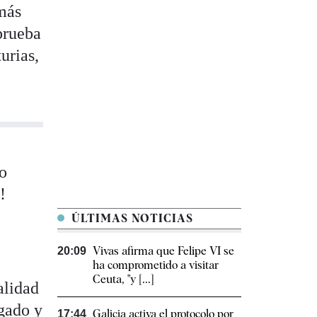
 más
prueba
urias,
so
!
ÚLTIMAS NOTICIAS
Vivas afirma que Felipe VI se
20:09
ha comprometido a visitar
Ceuta, "y [...]
alidad
igado y
Galicia activa el protocolo por
17:44