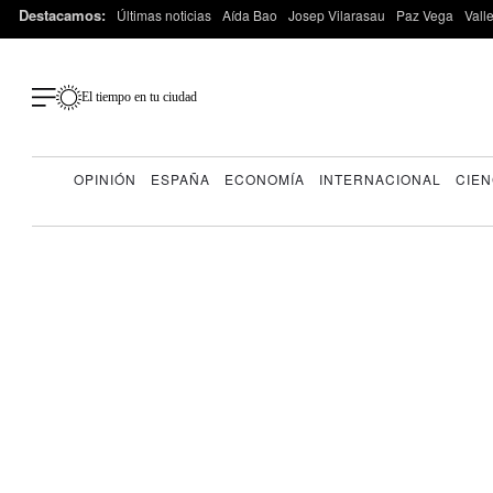
Destacamos:
Últimas noticias
Aída Bao
Josep Vilarasau
Paz Vega
Vall
El tiempo en tu ciudad
OPINIÓN
ESPAÑA
ECONOMÍA
INTERNACIONAL
CIEN