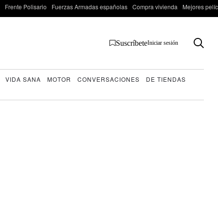
Frente Polisario
Fuerzas Armadas españolas
Compra vivienda
Mejores pelí
Suscríbete
Iniciar sesión
VIDA SANA
MOTOR
CONVERSACIONES
DE TIENDAS