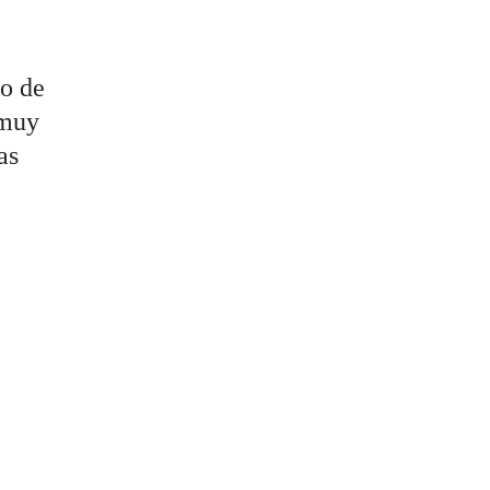
no de
 muy
as