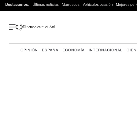
Destacamos:
Últimas noticias
Marruecos
Vehículos ocasión
Mejores pelí
El tiempo en tu ciudad
OPINIÓN
ESPAÑA
ECONOMÍA
INTERNACIONAL
CIEN