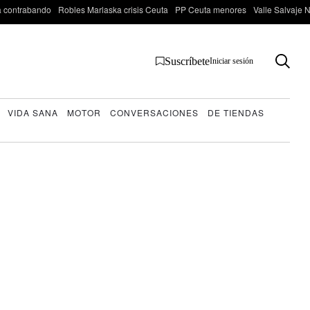
 contrabando
Robles Marlaska crisis Ceuta
PP Ceuta menores
Valle Salvaje N
Suscríbete
Iniciar sesión
VIDA SANA
MOTOR
CONVERSACIONES
DE TIENDAS