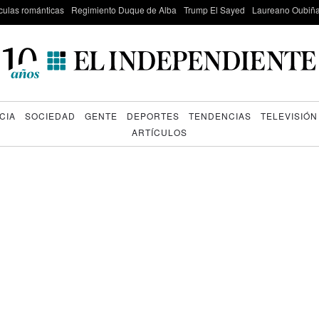
culas románticas
Regimiento Duque de Alba
Trump El Sayed
Laureano Oubiña
CIA
SOCIEDAD
GENTE
DEPORTES
TENDENCIAS
TELEVISIÓN
ARTÍCULOS