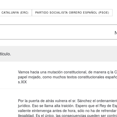
 CATALUNYA (ERC)
PARTIDO SOCIALISTA OBRERO ESPAÑOL (PSOE)
N
ículo.
Vamos hacia una mutación constitucional, de manera q la 
papel mojado, como muchos textos constitucionales españo
s.XIX
Por la puerta de atrás vulnera el sr. Sánchez el ordenamien
jurídico. Eso se llama alta traición. Espero que el Rey de E
valiente eintervenga antes de hora, sólo no ha de refrendar
ilegalidad. Es el único, las consecuencias pueden ser contr