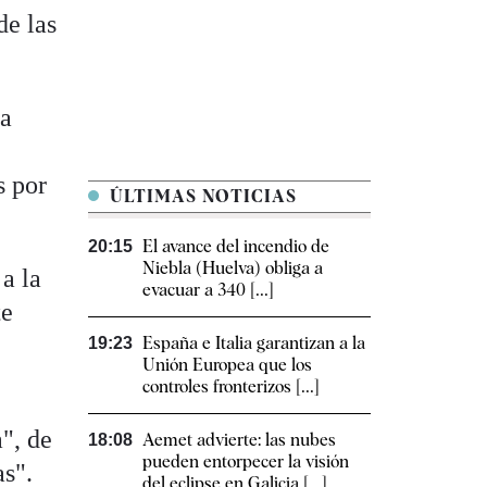
de las
ha
s por
ÚLTIMAS NOTICIAS
El avance del incendio de
20:15
Niebla (Huelva) obliga a
a la
evacuar a 340 [...]
te
España e Italia garantizan a la
19:23
Unión Europea que los
controles fronterizos [...]
", de
Aemet advierte: las nubes
18:08
pueden entorpecer la visión
as".
del eclipse en Galicia [...]