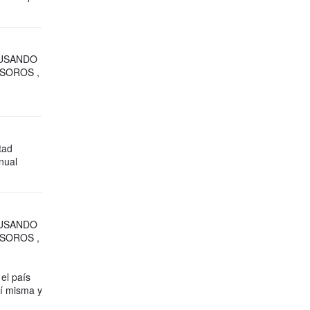
BUSANDO
SOROS ,
tad
nual
BUSANDO
SOROS ,
el país
sí misma y