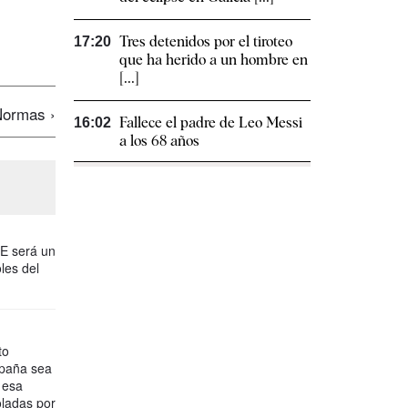
Tres detenidos por el tiroteo
17:20
que ha herido a un hombre en
[...]
ormas ›
Fallece el padre de Leo Messi
16:02
a los 68 años
CE será un
les del
to
spaña sea
 esa
oladas por