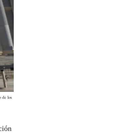
 de los
ción