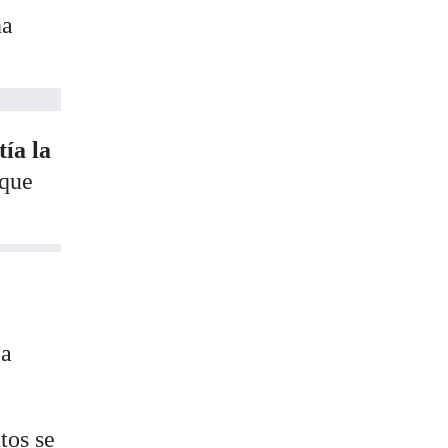
ha
tía la
rque
e
 a
tos se