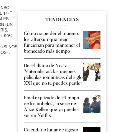
ENSO
L 14-F
ALES.
TENDENCIAS
ON (UN
RIS.
Cómo no perder el moreno:
L 90%
los 'aftersun' que mejor
funcionan para mantener el
:»SI NOS
bronceado más tiempo
MOS».
De 'El diario de Noa' a
'Materialistas': las mejores
películas románticas del siglo
XXI que no te puedes perder
Final explicado de 'El mapa
de los anhelos', la serie de
Alice Kellen que ya puedes
ver en Netflix
Calendario lunar de agosto