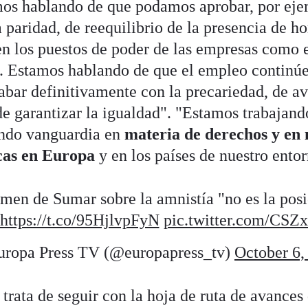
mos hablando de que podamos aprobar, por eje
a paridad, de reequilibrio de la presencia de h
en los puestos de poder de las empresas como 
. Estamos hablando de que el empleo continúe
abar definitivamente con la precariedad, de av
e garantizar la igualdad". "Estamos trabajand
endo vanguardia en
materia de derechos y en 
icas en Europa
y en los países de nuestro ento
amen de Sumar sobre la amnistía "no es la posi
https://t.co/95HjlvpFyN
pic.twitter.com/CSZ
ropa Press TV (@europapress_tv)
October 6,
e trata de seguir con la hoja de ruta de avance