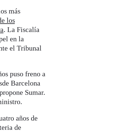
los más
e los
ra
. La Fiscalía
pel en la
nte el Tribunal
ños puso freno a
esde Barcelona
e propone Sumar.
inistro.
uatro años de
teria de