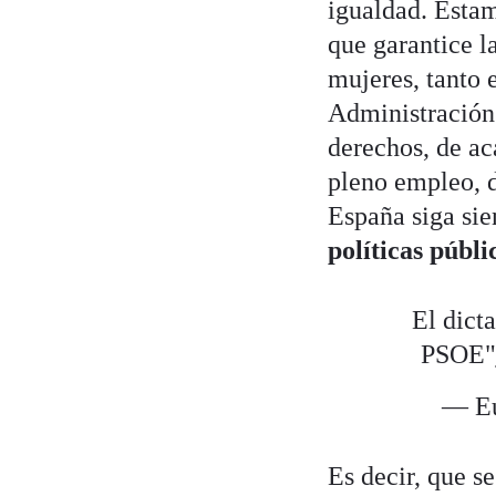
igualdad. Esta
que garantice l
mujeres, tanto 
Administración
derechos, de ac
pleno empleo, d
España siga si
políticas públ
El dict
PSOE"
— Eu
Es decir, que s