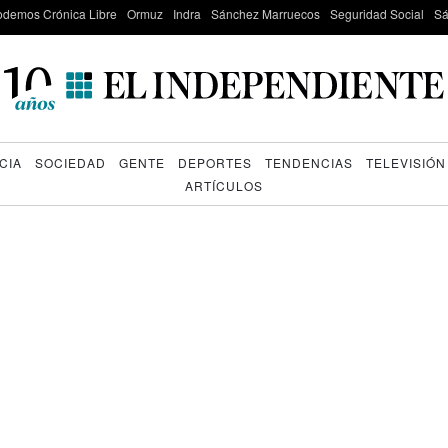
odemos Crónica Libre
Ormuz
Indra
Sánchez Marruecos
Seguridad Social
Sá
CIA
SOCIEDAD
GENTE
DEPORTES
TENDENCIAS
TELEVISIÓN
ARTÍCULOS