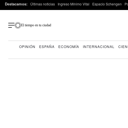
Destacamos:
Últimas noticias
Ingreso Mínimo Vital
Espacio Schengen
P
El tiempo en tu ciudad
OPINIÓN
ESPAÑA
ECONOMÍA
INTERNACIONAL
CIEN