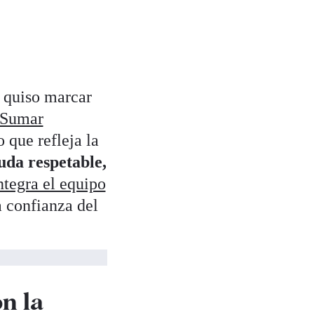
, quiso marcar
e Sumar
 que refleja la
da respetable,
ntegra el equipo
 confianza del
n la