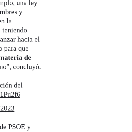
mplo, una ley
ombres y
en la
 teniendo
anzar hacia el
o para que
materia de
rno", concluyó.
ción del
x1Pu2f6
 2023
s de PSOE y