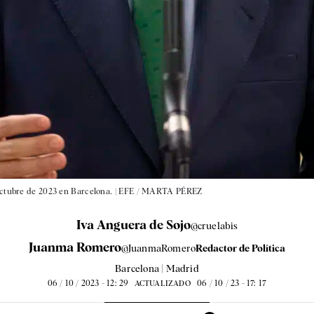
 octubre de 2023 en Barcelona. |
EFE / MARTA PÉREZ
Iva Anguera de Sojo
@cruelabis
Juanma Romero
@JuanmaRomero
Redactor de Política
Barcelona | Madrid
06 / 10 / 2023 - 12: 29
06 / 10 / 23 - 17: 17
ACTUALIZADO