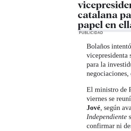
vicepresiden
catalana pa
papel en el
PUBLICIDAD
Bolaños intentó
vicepresidenta 
para la investi
negociaciones, 
El ministro de 
viernes se reun
Jové
, según a
Independiente
s
confirmar ni de