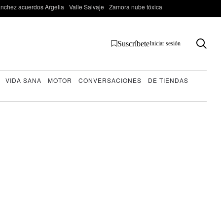
nchez acuerdos Argelia
Valle Salvaje
Zamora nube tóxica
Suscríbete
Iniciar sesión
VIDA SANA
MOTOR
CONVERSACIONES
DE TIENDAS