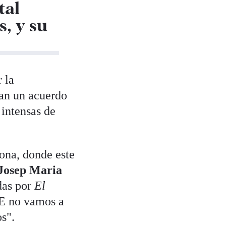
tal
, y su
 la
can un acuerdo
intensas de
ona, donde este
Josep Maria
adas por
El
OE no vamos a
s".