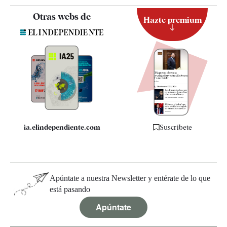
Contacto
Otras webs de
Hazte premium
Suscripción
Newsletter
Apps
Quiénes somos
Especificaciones
ia.elindependiente.com
Suscríbete
Apúntate a nuestra Newsletter y entérate de lo que
está pasando
Apúntate