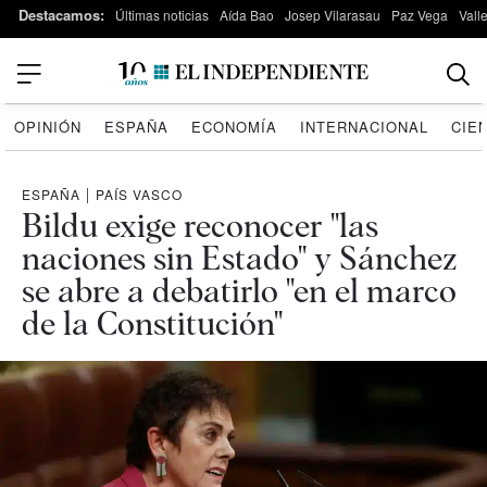
Destacamos:
Últimas noticias
Aída Bao
Josep Vilarasau
Paz Vega
Vall
OPINIÓN
ESPAÑA
ECONOMÍA
INTERNACIONAL
CIE
ESPAÑA
|
PAÍS VASCO
Bildu exige reconocer "las
naciones sin Estado" y Sánchez
se abre a debatirlo "en el marco
de la Constitución"