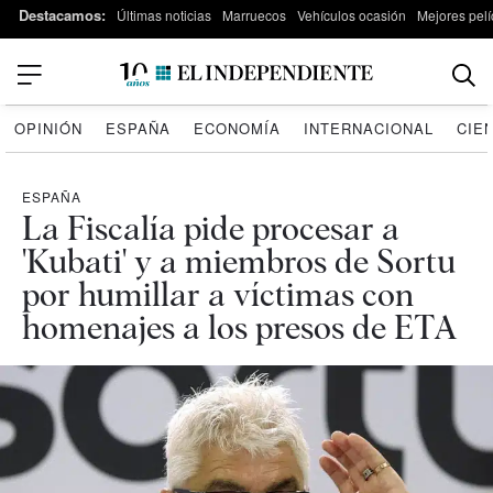
Destacamos:
Últimas noticias
Marruecos
Vehículos ocasión
Mejores pelí
OPINIÓN
ESPAÑA
ECONOMÍA
INTERNACIONAL
CIE
ESPAÑA
La Fiscalía pide procesar a
'Kubati' y a miembros de Sortu
por humillar a víctimas con
homenajes a los presos de ETA