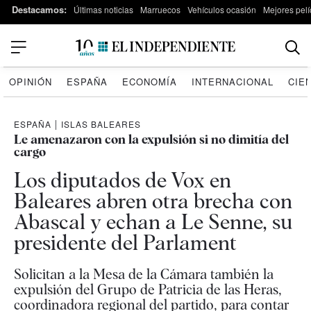
Destacamos:
Últimas noticias
Marruecos
Vehículos ocasión
Mejores pelí
OPINIÓN
ESPAÑA
ECONOMÍA
INTERNACIONAL
CIE
ESPAÑA
|
ISLAS BALEARES
Le amenazaron con la expulsión si no dimitía del
cargo
Los diputados de Vox en
Baleares abren otra brecha con
Abascal y echan a Le Senne, su
presidente del Parlament
Solicitan a la Mesa de la Cámara también la
expulsión del Grupo de Patricia de las Heras,
coordinadora regional del partido, para contar