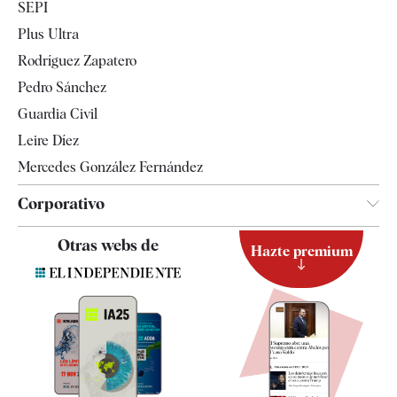
SEPI
Internacional
Plus Ultra
Gente
Rodríguez Zapatero
Televisión
Pedro Sánchez
Tendencias
Guardia Civil
Leire Díez
Mercedes González Fernández
Corporativo
Contacto
Otras webs de
Hazte premium
Suscripción
Newsletter
Apps
Quiénes somos
Especificaciones