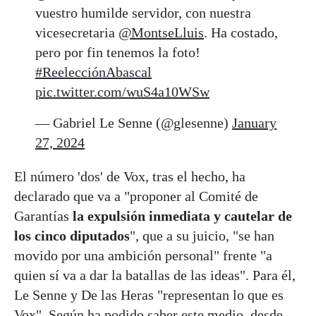
vuestro humilde servidor, con nuestra
vicesecretaria
@MontseLluis
. Ha costado,
pero por fin tenemos la foto!
#ReelecciónAbascal
pic.twitter.com/wuS4a10WSw
— Gabriel Le Senne (@glesenne)
January
27, 2024
El número 'dos' de Vox, tras el hecho, ha
declarado que va a "proponer al Comité de
Garantías
la expulsión inmediata y cautelar de
los cinco diputados
", que a su juicio, "se han
movido por una ambición personal" frente "a
quien sí va a dar la batallas de las ideas". Para él,
Le Senne y De las Heras "representan lo que es
Vox". Según ha podido saber este medio, desde