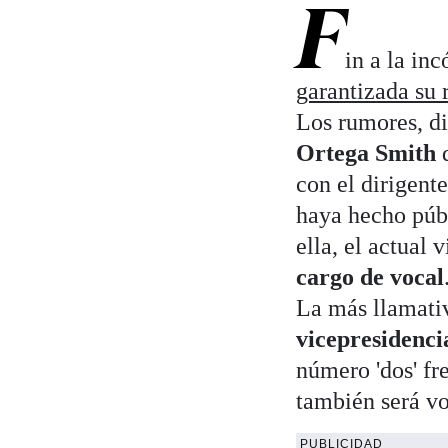
F
in a la inc
garantizada su 
Los rumores, di
Ortega Smith
d
con el dirigent
haya hecho públ
ella, el actual
cargo de vocal
La más llamati
vicepresidenci
número 'dos' fr
también será vo
PUBLICIDAD