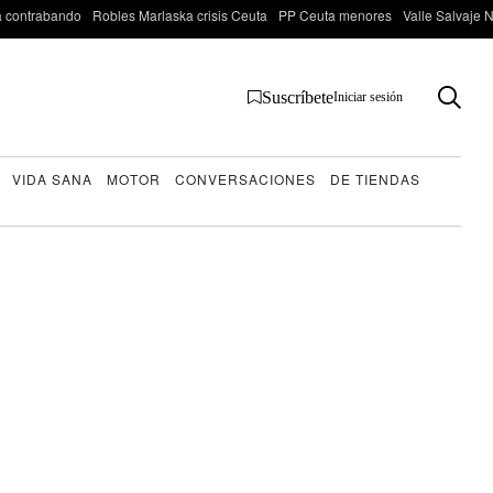
 contrabando
Robles Marlaska crisis Ceuta
PP Ceuta menores
Valle Salvaje N
Suscríbete
Iniciar sesión
VIDA SANA
MOTOR
CONVERSACIONES
DE TIENDAS