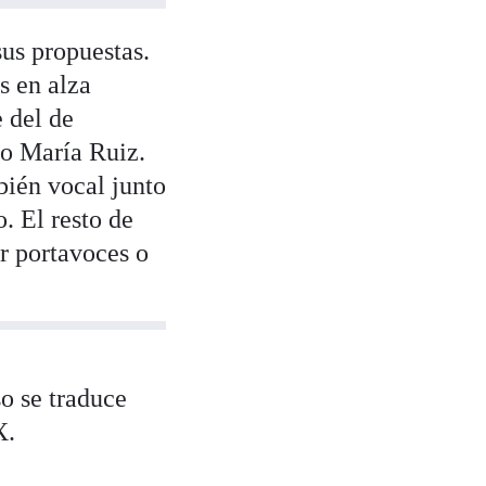
sus propuestas.
es en alza
e del de
mo María Ruiz.
bién vocal junto
. El resto de
r portavoces o
o se traduce
X.