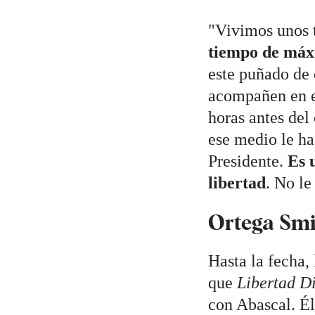
"Vivimos unos t
tiempo de máx
este puñado de 
acompañen en es
horas antes del
ese medio le ha
Presidente.
Es 
libertad
. No le
Ortega Smit
Hasta la fecha,
que
Libertad D
con Abascal. É