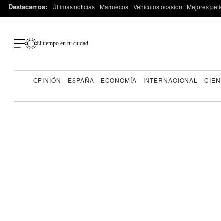
Destacamos:
Últimas noticias
Marruecos
Vehículos ocasión
Mejores pelí
El tiempo en tu ciudad
OPINIÓN
ESPAÑA
ECONOMÍA
INTERNACIONAL
CIEN