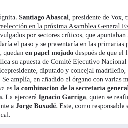
ógnita.
Santiago Abascal
, presidente de Vox, t
reelección en la próxima Asamblea General Ex
vulgados por sectores críticos, que apuntaban
aría el paso y se presentaría en las primarias p
e, quedan
en papel mojado
después de que el l
ica su apuesta de Comité Ejecutivo Nacional 
 vicepresidente, diputado y concejal madrileño,
. Se amplía, en añadido el órgano con varias m
va es
la combinación de la secretaría genera
a
. La ejercerá
Ignacio Garriga
, quien se rea
ente a
Jorge Buxadé
. Este, como responsable 
cal.