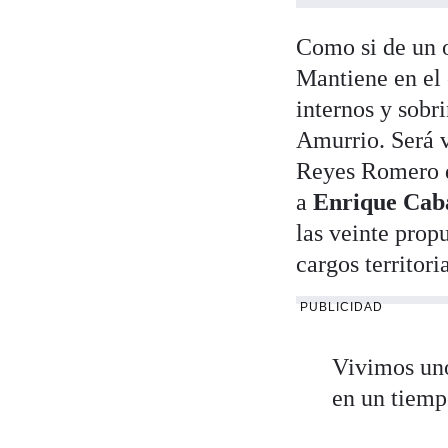
Como si de un o
Mantiene en el
internos y sobr
Amurrio. Será 
Reyes Romero de
a
Enrique Cab
las veinte prop
cargos territor
PUBLICIDAD
Vivimos uno
en un tiem