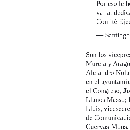
Por eso le 
valía, dedi
Comité Ej
— Santiag
Son los vicepre
Murcia y Arag
Alejandro Nola
en el ayuntamie
el Congreso,
Jo
Llanos Masso; 
Lluís, vicesecr
de Comunicación
Cuervas-Mons.