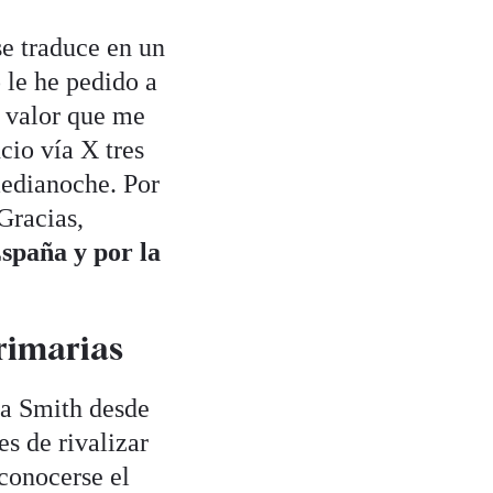
se traduce en un
o le he pedido a
y valor que me
cio vía X tres
medianoche. Por
Gracias,
spaña y por la
primarias
ga Smith desde
es de rivalizar
 conocerse el