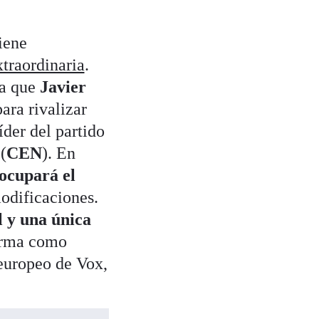
iene
traordinaria
.
 a que
Javier
ara rivalizar
íder del partido
(
CEN
). En
ocupará el
odificaciones.
l y una única
firma como
europeo de Vox,