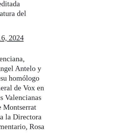
editada
atura del
16, 2024
enciana,
Ángel Antelo y
su homólogo
neral de Vox en
es Valencianas
e Montserrat
a la Directora
mentario, Rosa