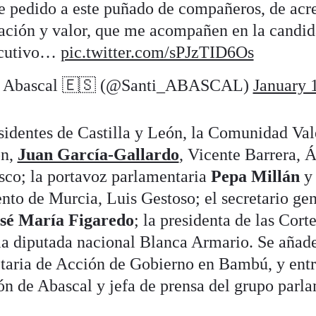
he pedido a este puñado de compañeros, de acr
cación y valor, que me acompañen en la candid
ecutivo…
pic.twitter.com/sPJzTID6Os
o Abascal 🇪🇸 (@Santi_ABASCAL)
January 
sidentes de Castilla y León, la Comunidad Val
ón,
Juan García-Gallardo
, Vicente Barrera, 
sco; la portavoz parlamentaria
Pepa Millán
y 
nto de Murcia, Luis Gestoso; el secretario ge
sé María Figaredo
; la presidenta de las Cort
la diputada nacional Blanca Armario. Se añad
etaria de Acción de Gobierno en Bambú, y entr
 de Abascal y jefa de prensa del grupo parla