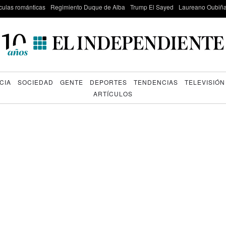
culas románticas
Regimiento Duque de Alba
Trump El Sayed
Laureano Oubiña
CIA
SOCIEDAD
GENTE
DEPORTES
TENDENCIAS
TELEVISIÓN
ARTÍCULOS