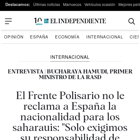
Destacamos:
Últimas noticias
Marruecos
Vehículos ocasión
Mejores pelí
OPINIÓN
ESPAÑA
ECONOMÍA
INTERNACIONAL
CIE
INTERNACIONAL
ENTREVISTA | BUCHARAYA HAMUDI, PRIMER
MINISTRO DE LA RASD
El Frente Polisario no le
reclama a España la
nacionalidad para los
saharauis: "Solo exigimos
su responsabilidad de