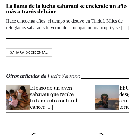
La llama de la lucha saharaui se enciende un año
más a través del cine
Hace cincuenta años, el tiempo se detuvo en Tinduf. Miles de
refugiados saharauis huyeron de la ocupación marroquí y se […]
SÁHARA OCCIDENTAL
Otros artículos de
Lucía Serrano
El caso de un joven
EEUU m
saharaui que recibe
designa
tratamiento contra el
como "
cáncer [...]
terrori