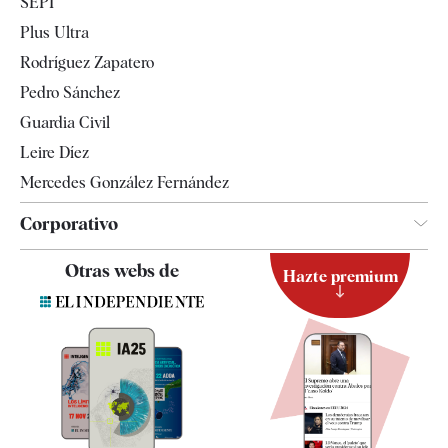
SEPI
Internacional
Plus Ultra
Gente
Rodríguez Zapatero
Televisión
Pedro Sánchez
Tendencias
Guardia Civil
Leire Díez
Mercedes González Fernández
Corporativo
Contacto
Otras webs de
Hazte premium
Suscripción
Newsletter
Apps
Quiénes somos
Especificaciones