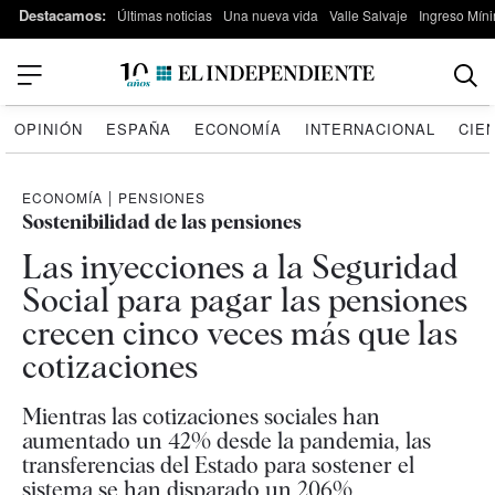
Destacamos:
Últimas noticias
Una nueva vida
Valle Salvaje
Ingreso Míni
OPINIÓN
ESPAÑA
ECONOMÍA
INTERNACIONAL
CIE
ECONOMÍA
|
PENSIONES
Sostenibilidad de las pensiones
Las inyecciones a la Seguridad
Social para pagar las pensiones
crecen cinco veces más que las
cotizaciones
Mientras las cotizaciones sociales han
aumentado un 42% desde la pandemia, las
transferencias del Estado para sostener el
sistema se han disparado un 206%