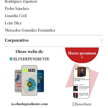
Rodríguez Zapatero
Televisión
Pedro Sánchez
Tendencias
Guardia Civil
Leire Díez
Mercedes González Fernández
Corporativo
Contacto
Otras webs de
Hazte premium
Suscripción
Newsletter
Apps
Quiénes somos
Especificaciones
ia.elindependiente.com
Suscríbete