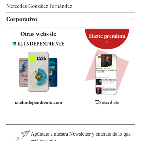
Mercedes González Fernández
Corporativo
Contacto
Otras webs de
Hazte premium
Suscripción
Newsletter
Apps
Quiénes somos
Especificaciones
ia.elindependiente.com
Suscríbete
Apúntate a nuestra Newsletter y entérate de lo que
está pasando