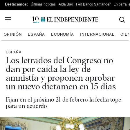
Destacamos:
Últimas noticias
Aída Bao
Fed Banco Santander
En tierra 
OPINIÓN
ESPAÑA
ECONOMÍA
INTERNACIONAL
CIE
ESPAÑA
Los letrados del Congreso no
dan por caída la ley de
amnistía y proponen aprobar
un nuevo dictamen en 15 días
Fijan en el próximo 21 de febrero la fecha tope
para un acuerdo