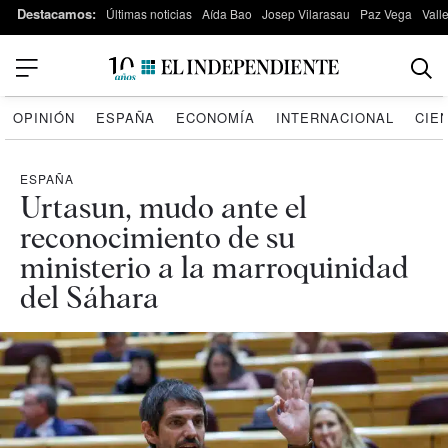
Destacamos:
Últimas noticias
Aída Bao
Josep Vilarasau
Paz Vega
Vall
OPINIÓN
ESPAÑA
ECONOMÍA
INTERNACIONAL
CIE
ESPAÑA
Urtasun, mudo ante el
reconocimiento de su
ministerio a la marroquinidad
del Sáhara