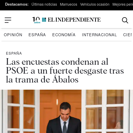
Destacamos:
Últimas noticias
Marruecos
Vehículos ocasión
Mejores pelí
OPINIÓN
ESPAÑA
ECONOMÍA
INTERNACIONAL
CIE
ESPAÑA
Las encuestas condenan al
PSOE a un fuerte desgaste tras
la trama de Ábalos