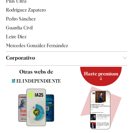
Plus Ultra
Gente
Rodríguez Zapatero
Televisión
Pedro Sánchez
Tendencias
Guardia Civil
Leire Díez
Mercedes González Fernández
Corporativo
Contacto
Otras webs de
Hazte premium
Suscripción
Newsletter
Apps
Quiénes somos
Especificaciones