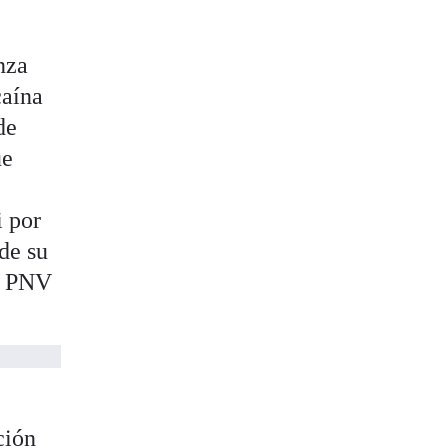
nza
caína
de
ue
i por
 de su
el PNV
ción