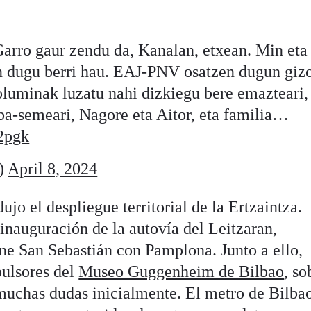
arro gaur zendu da, Kanalan, etxean. Min eta
n dugu berri hau. EAJ-PNV osatzen dugun giz
uminak luzatu nahi dizkiegu bere emazteari,
ba-semeari, Nagore eta Aitor, eta familia…
B2pgk
)
April 8, 2024
jo el despliegue territorial de la Ertzaintza.
inauguración de la autovía del Leitzaran,
e San Sebastián con Pamplona. Junto a ello,
pulsores del
Museo Guggenheim de Bilbao
, so
muchas dudas inicialmente. El metro de Bilba