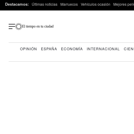
Destacamos:
Últimas noticias
Marruecos
Vehículos ocasión
Mejores pelí
El tiempo en tu ciudad
OPINIÓN
ESPAÑA
ECONOMÍA
INTERNACIONAL
CIEN