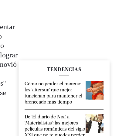
sentar
o
lo
 lograr
omovió
TENDENCIAS
es"
Cómo no perder el moreno:
los 'aftersun' que mejor
 se
funcionan para mantener el
bronceado más tiempo
De 'El diario de Noa' a
a
'Materialistas': las mejores
e
películas románticas del siglo
XXI que no te puedes perder