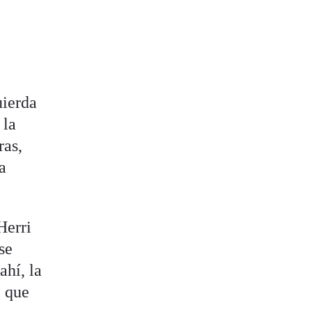
uierda
 la
ras,
a
Herri
se
ahí, la
E que