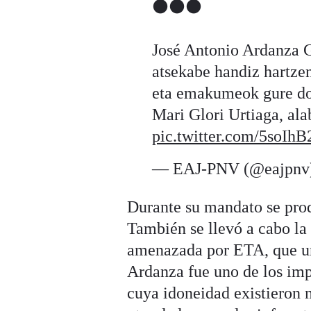
⚫️⚫️⚫️
José Antonio Ardanza G
atsekabe handiz hartze
eta emakumeok gure dol
Mari Glori Urtiaga, ala
pic.twitter.com/5soIh
— EAJ-PNV (@eajpnv
Durante su mandato se produ
También se llevó a cabo la 
amenazada por ETA, que un
Ardanza fue uno de los im
cuya idoneidad existieron 