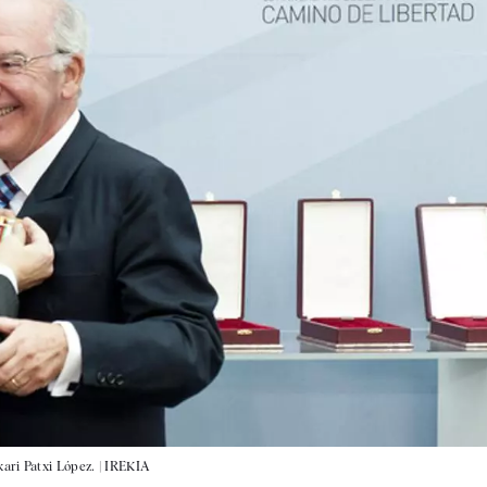
ari Patxi López. |
IREKIA