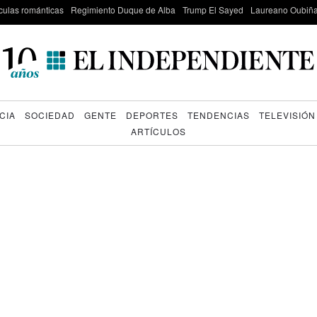
culas románticas
Regimiento Duque de Alba
Trump El Sayed
Laureano Oubiña
CIA
SOCIEDAD
GENTE
DEPORTES
TENDENCIAS
TELEVISIÓN
ARTÍCULOS