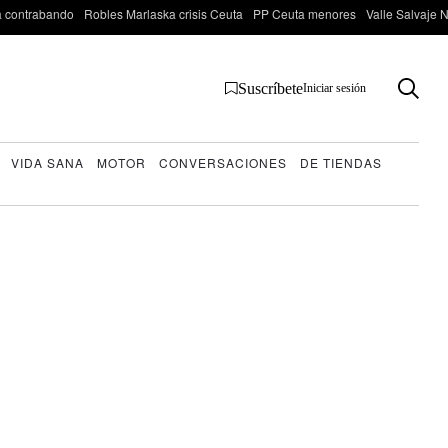
 contrabando
Robles Marlaska crisis Ceuta
PP Ceuta menores
Valle Salvaje N
Suscríbete
Iniciar sesión
VIDA SANA
MOTOR
CONVERSACIONES
DE TIENDAS