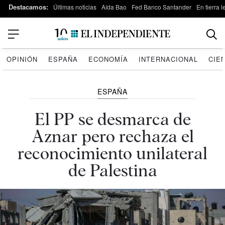
Destacamos:
Últimas noticias
Aída Bao
Fed Banco Santander
En tierra 
OPINIÓN
ESPAÑA
ECONOMÍA
INTERNACIONAL
CIE
ESPAÑA
El PP se desmarca de
Aznar pero rechaza el
reconocimiento unilateral
de Palestina