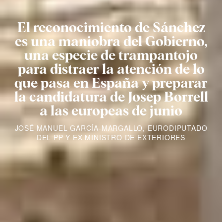
El reconocimiento de Sánchez
es una maniobra del Gobierno,
una especie de trampantojo
para distraer la atención de lo
que pasa en España y preparar
la candidatura de Josep Borrell
a las europeas de junio
JOSÉ MANUEL GARCÍA-MARGALLO, EURODIPUTADO
DEL PP Y EX MINISTRO DE EXTERIORES