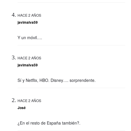
HACE 2 AÑOS
javimalva59
Y un móvil….
HACE 2 AÑOS
javimalva59
Sí y Netflix, HBO. Disney…. sorprendente.
HACE 2 AÑOS
José
¿En el resto de España también?.