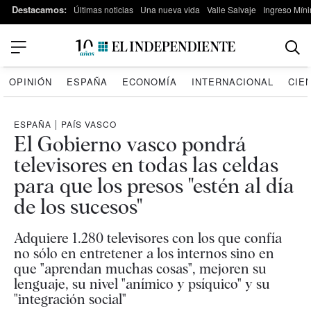
Destacamos:
Últimas noticias
Una nueva vida
Valle Salvaje
Ingreso Míni
OPINIÓN
ESPAÑA
ECONOMÍA
INTERNACIONAL
CIE
ESPAÑA
|
PAÍS VASCO
El Gobierno vasco pondrá
televisores en todas las celdas
para que los presos "estén al día
de los sucesos"
Adquiere 1.280 televisores con los que confía
no sólo en entretener a los internos sino en
que "aprendan muchas cosas", mejoren su
lenguaje, su nivel "anímico y psíquico" y su
"integración social"