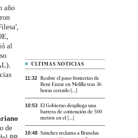
un año
eron
ilesa',
OE,
ió al
aso
AL).
ÚLTIMAS NOTICIAS
cias
Reabre el paso fronterizo de
11:32
Beni-Enzar en Melilla tras 36
horas cerrado [...]
El Gobierno despliega una
10:53
barrera de contención de 500
riano
metros en el [...]
ro de
Sánchez reclama a Bruselas
10:48
del PP.