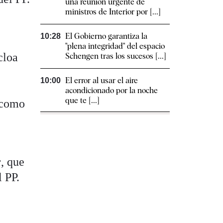
una reunión urgente de
ministros de Interior por [...]
El Gobierno garantiza la
10:28
"plena integridad" del espacio
cloa
Schengen tras los sucesos [...]
El error al usar el aire
10:00
acondicionado por la noche
que te [...]
í como
r
, que
l PP.