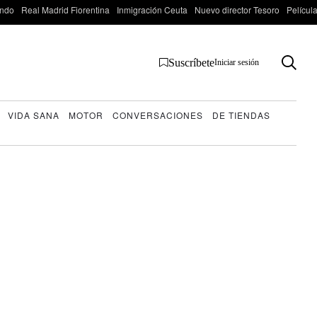
ondo
Real Madrid Fiorentina
Inmigración Ceuta
Nuevo director Tesoro
Películ
Suscríbete
Iniciar sesión
VIDA SANA
MOTOR
CONVERSACIONES
DE TIENDAS