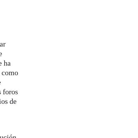
ar
e
e ha
o como
e
 foros
ios de
tución