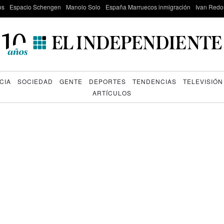
os
Espacio Schengen
Manolo Solo
España Marruecos inmigración
Ivan Red
CIA
SOCIEDAD
GENTE
DEPORTES
TENDENCIAS
TELEVISIÓN
ARTÍCULOS