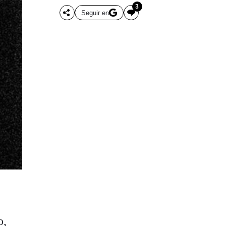
3
Seguir en
o,