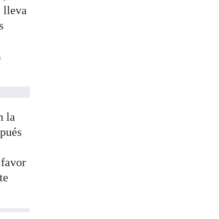
 lleva
s
n
n la
spués
 favor
te