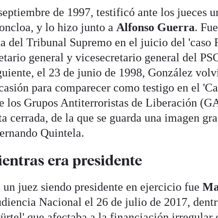
 septiembre de 1997, testificó ante los jueces 
ncloa, y lo hizo junto a
Alfonso Guerra
. Fu
a del Tribunal Supremo en el juicio del 'caso F
etario general y vicesecretario general del PS
uiente, el 23 de junio de 1998, González volv
ocasión para comparecer como testigo en el 'C
de los Grupos Antiterroristas de Liberación (G
ta cerrada, de la que se guarda una imagen gra
ernando Quintela.
ientras era presidente
 un juez siendo presidente en ejercicio fue
Ma
udiencia Nacional el 26 de julio de 2017, dent
ürtel' que afectaba a la financiación irregular 