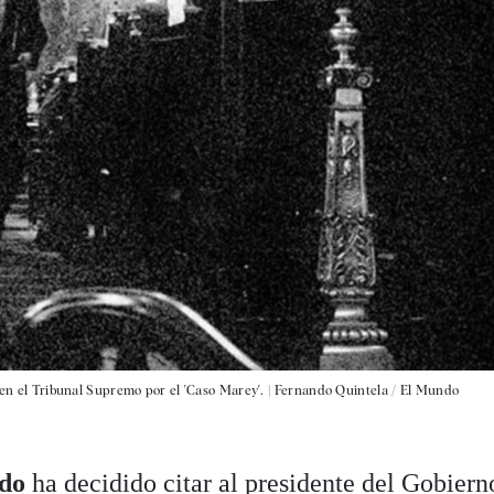
 en el Tribunal Supremo por el 'Caso Marey'. |
Fernando Quintela / El Mundo
ado
ha decidido citar al presidente del Gobiern