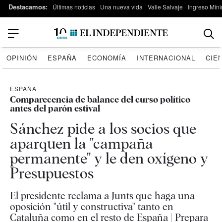
Destacamos:
Últimas noticias
Una nueva vida
Valle Salvaje
Ingreso Míni
OPINIÓN
ESPAÑA
ECONOMÍA
INTERNACIONAL
CIE
ESPAÑA
Comparecencia de balance del curso político
antes del parón estival
Sánchez pide a los socios que
aparquen la "campaña
permanente" y le den oxígeno y
Presupuestos
El presidente reclama a Junts que haga una
oposición "útil y constructiva" tanto en
Cataluña como en el resto de España | Prepara