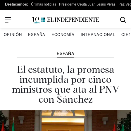
Destacamos:
Últimas noticias
Presidente Ceuta Juan Jesús Vivas
Paz Ve
OPINIÓN
ESPAÑA
ECONOMÍA
INTERNACIONAL
CIE
ESPAÑA
El estatuto, la promesa
incumplida por cinco
ministros que ata al PNV
con Sánchez