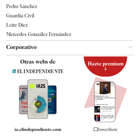
Televisión
Pedro Sánchez
Tendencias
Guardia Civil
Leire Díez
Mercedes González Fernández
Corporativo
Contacto
Otras webs de
Hazte premium
Suscripción
Newsletter
Apps
Quiénes somos
Especificaciones
ia.elindependiente.com
Suscríbete