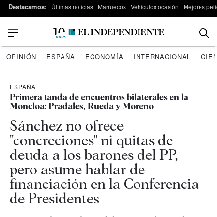
Destacamos:
Últimas noticias
Marruecos
Vehículos ocasión
Mejores pelí
OPINIÓN
ESPAÑA
ECONOMÍA
INTERNACIONAL
CIE
ESPAÑA
Primera tanda de encuentros bilaterales en la
Moncloa: Pradales, Rueda y Moreno
Sánchez no ofrece
"concreciones" ni quitas de
deuda a los barones del PP,
pero asume hablar de
financiación en la Conferencia
de Presidentes