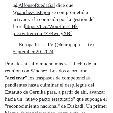
.
@AlfonsoRuedaGal
dice que
@sanchezcastejon
se comprometió a
activar ya la comisión por la gestión del
litoral
https://t.co/WouRhLEiHk
pic.twitter.com/ZF4wrJyXBf
— Europa Press TV (@europapress_tv)
September 20, 2024
Pradales sí salió mucho más satisfecho de la
reunión con Sánchez. Los dos
acordaron
"
acelerar
" los traspasos de competencias
pendientes hasta culminar el despliegue del
Estatuto de Gernika para, a partir de ahí, avanzar
hacia un "
nuevo pacto estatutario
" que suponga el
"reconocimiento nacional" de Euskadi. Un primer
bloque de transferencias, hasta siete, se