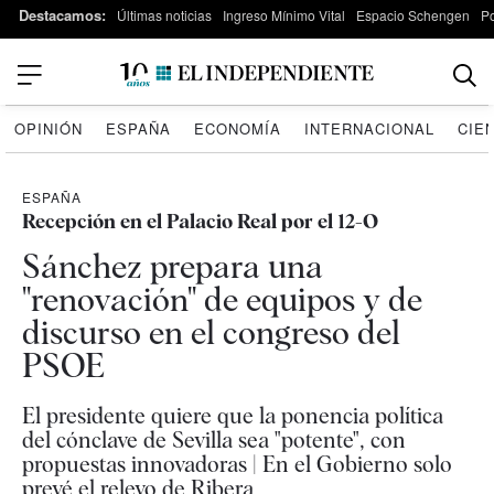
Destacamos:
Últimas noticias
Ingreso Mínimo Vital
Espacio Schengen
P
OPINIÓN
ESPAÑA
ECONOMÍA
INTERNACIONAL
CIE
ESPAÑA
Recepción en el Palacio Real por el 12-O
Sánchez prepara una
"renovación" de equipos y de
discurso en el congreso del
PSOE
El presidente quiere que la ponencia política
del cónclave de Sevilla sea "potente", con
propuestas innovadoras | En el Gobierno solo
prevé el relevo de Ribera