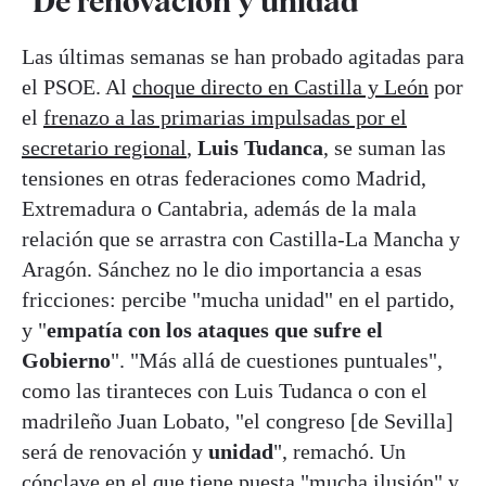
"De renovación y unidad"
Las últimas semanas se han probado agitadas para
el PSOE. Al
choque directo en Castilla y León
por
el
frenazo a las primarias impulsadas por el
secretario regional
,
Luis Tudanca
, se suman las
tensiones en otras federaciones como Madrid,
Extremadura o Cantabria, además de la mala
relación que se arrastra con Castilla-La Mancha y
Aragón. Sánchez no le dio importancia a esas
fricciones: percibe "mucha unidad" en el partido,
y "
empatía con los ataques que sufre el
Gobierno
". "Más allá de cuestiones puntuales",
como las tiranteces con Luis Tudanca o con el
madrileño Juan Lobato, "el congreso [de Sevilla]
será de renovación y
unidad
", remachó. Un
cónclave en el que tiene puesta "mucha ilusión" y