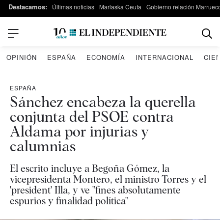
Destacamos:
Últimas noticias
Marlaska Ceuta
Gobierno relación Marruec
OPINIÓN
ESPAÑA
ECONOMÍA
INTERNACIONAL
CIE
ESPAÑA
Sánchez encabeza la querella
conjunta del PSOE contra
Aldama por injurias y
calumnias
El escrito incluye a Begoña Gómez, la
vicepresidenta Montero, el ministro Torres y el
'president' Illa, y ve "fines absolutamente
espurios y finalidad política"