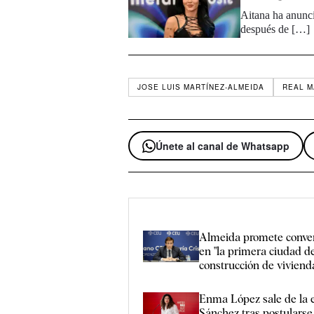
Aitana ha anunci
después de […]
JOSE LUIS MARTÍNEZ-ALMEIDA
REAL M
Únete al canal de Whatsapp
Almeida promete conver
en "la primera ciudad d
construcción de viviend
Enma López sale de la e
Sánchez tras postulars