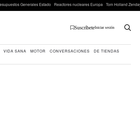
esupuestos Generales Estado
Reactores nucleares Europa
Tom Holland Zenda
Suscríbete
Iniciar sesión
VIDA SANA
MOTOR
CONVERSACIONES
DE TIENDAS