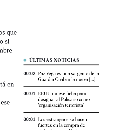
os que
o si
embre
ÚLTIMAS NOTICIAS
Paz Vega es una sargento de la
00:02
Guardia Civil en la nueva [...]
tá en
EEUU mueve ficha para
00:01
designar al Polisario como
 ese
"organización terrorista"
Los extranjeros se hacen
00:01
fuertes en la compra de