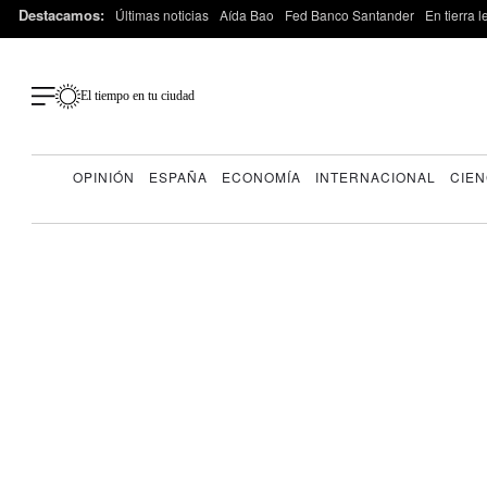
Destacamos:
Últimas noticias
Aída Bao
Fed Banco Santander
En tierra 
El tiempo en tu ciudad
OPINIÓN
ESPAÑA
ECONOMÍA
INTERNACIONAL
CIEN