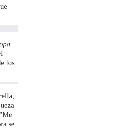
que
opa
el
e los
ella,
jueza
 "Me
ra se