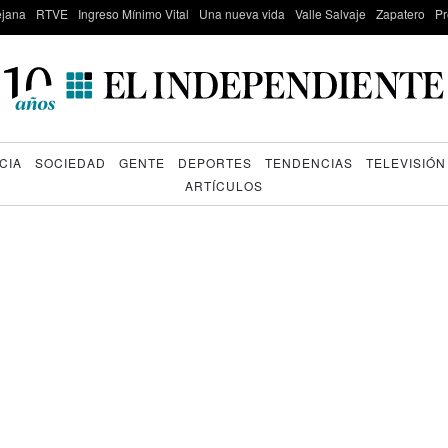
lejana
RTVE
Ingreso Mínimo Vital
Una nueva vida
Valle Salvaje
Zapatero
Pr
CIA
SOCIEDAD
GENTE
DEPORTES
TENDENCIAS
TELEVISIÓN
ARTÍCULOS