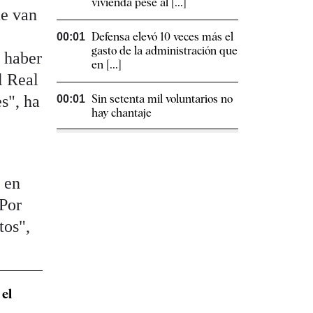
vivienda pese al [...]
ue van
Defensa elevó 10 veces más el
00:01
gasto de la administración que
e haber
en [...]
l Real
s", ha
Sin setenta mil voluntarios no
00:01
hay chantaje
 en
 Por
tos",
 el