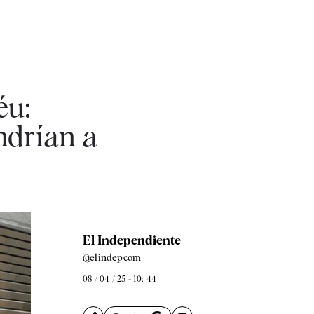
éu:
ndrían a
El Independiente
@elindepcom
08 / 04 / 25 - 10: 44