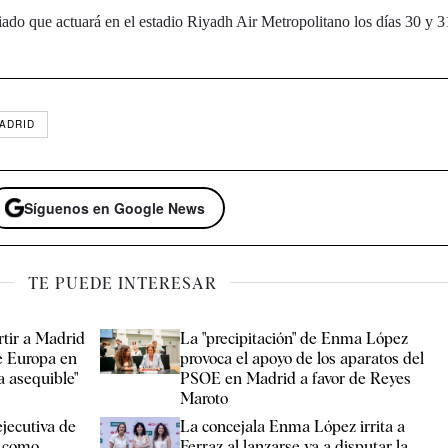
ado que actuará en el estadio Riyadh Air Metropolitano los días 30 y 31
ADRID
Síguenos en Google News
TE PUEDE INTERESAR
tir a Madrid
La "precipitación" de Enma López
e Europa en
provoca el apoyo de los aparatos del
a asequible"
PSOE en Madrid a favor de Reyes
Maroto
jecutiva de
La concejala Enma López irrita a
e como
Ferraz al lanzarse ya a disputar la