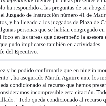
 Independiente
fuentes jurídicas presentes en l
ólo ha respondido a las preguntas de su abogad
r del Juzgado de Instrucción número 41 de Madr
os, y ha llegado a los juzgados de Plaza de Ca
 algunas personas que se habían congregado en 
l foco en las tareas que desempeñó la asesora 
que pudo implicarse también en actividades
efe del Ejecutivo.
uez y he podido confirmarle que en ningún m
nto", ha asegurado Martín Aguirre ante los m
eda condicionado al recurso que hemos prese
consideramos incompresible esta citación. Tod
tillado. "Todo queda condicionado al recurso 