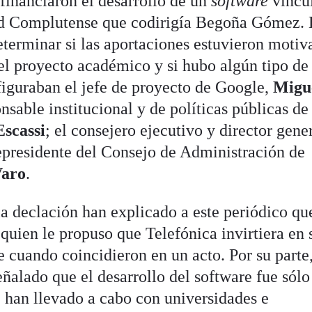
financiaron el desarrollo de un
software
vincu
dad Complutense que codirigía Begoña Gómez. 
determinar si las aportaciones estuvieron motiv
 el proyecto académico y si hubo algún tipo de 
 figuraban el jefe de proyecto de Google,
Migu
onsable institucional y de políticas públicas de
Escassi
; el consejero ejecutivo y director gene
cepresidente del Consejo de Administración de
Varo
.
la declación han explicado a este periódico qu
uien le propuso que Telefónica invirtiera en 
 cuando coincidieron en un acto. Por su parte,
ñalado que el desarrollo del software fue sól
e han llevado a cabo con universidades e