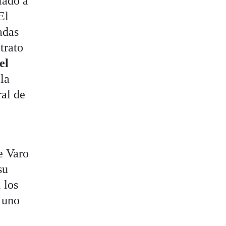
lado a
El
adas
trato
el
 la
ral de
e Varo
su
 los
o uno