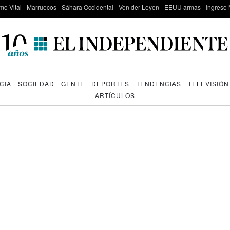
mo Vital
Marruecos
Sáhara Occidental
Von der Leyen
EEUU armas
Ingreso 
CIA
SOCIEDAD
GENTE
DEPORTES
TENDENCIAS
TELEVISIÓN
ARTÍCULOS