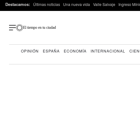
Destacamos:
Últimas noticias
Una nueva vida
Valle Salvaje
Ingreso Míni
El tiempo en tu ciudad
OPINIÓN
ESPAÑA
ECONOMÍA
INTERNACIONAL
CIEN