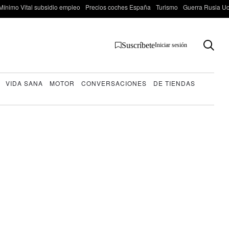
Mínimo Vital subsidio empleo
Precios coches España
Turismo
Guerra Rusia Ucr
Suscríbete
Iniciar sesión
VIDA SANA
MOTOR
CONVERSACIONES
DE TIENDAS