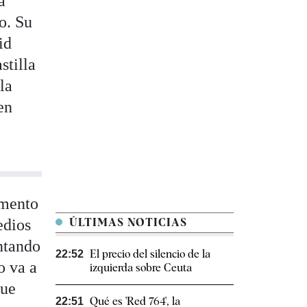
a
o. Su
id
stilla
la
en
omento
edios
ÚLTIMAS NOTICIAS
ntando
El precio del silencio de la
22:52
o va a
izquierda sobre Ceuta
que
Qué es 'Red 764', la
22:51