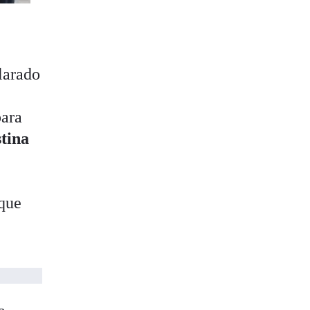
larado
para
stina
 que