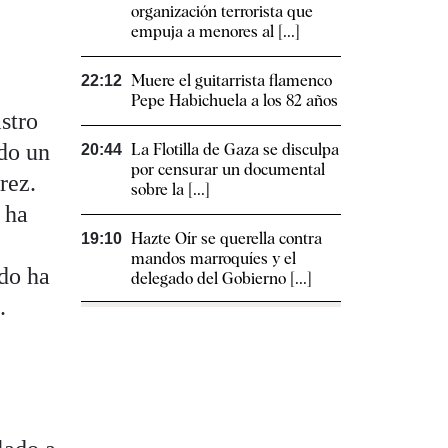
organización terrorista que
empuja a menores al [...]
Muere el guitarrista flamenco
22:12
Pepe Habichuela a los 82 años
istro
ado un
La Flotilla de Gaza se disculpa
20:44
por censurar un documental
rez.
sobre la [...]
 ha
Hazte Oír se querella contra
19:10
mandos marroquíes y el
do ha
delegado del Gobierno [...]
.