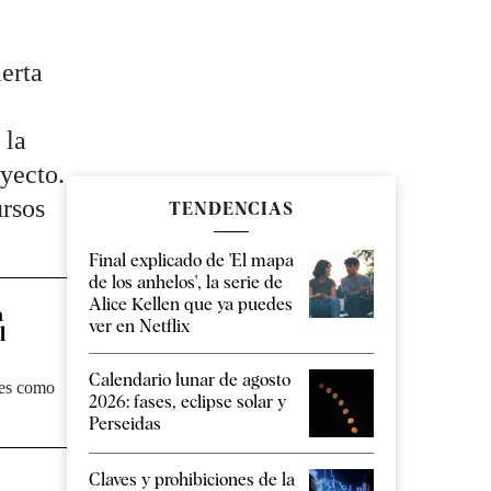
ierta
 la
oyecto.
ursos
TENDENCIAS
Final explicado de 'El mapa
de los anhelos', la serie de
Alice Kellen que ya puedes
a
ver en Netflix
l
Calendario lunar de agosto
les como
2026: fases, eclipse solar y
Perseidas
Claves y prohibiciones de la