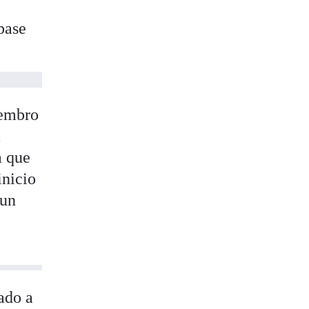
 base
iembro
a
a que
inicio
 un
ado a