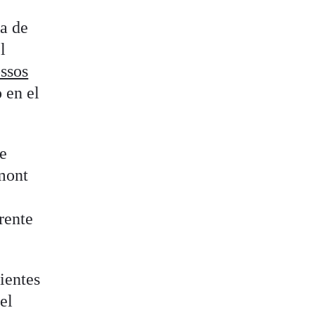
a de
l
ssos
 en el
de
emont
rente
ientes
el