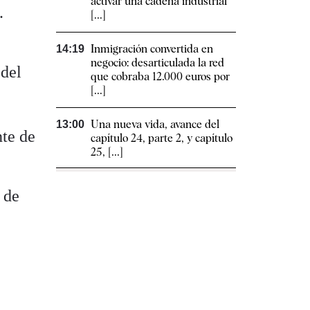
activar una cadena industrial
.
[...]
Inmigración convertida en
14:19
negocio: desarticulada la red
 del
que cobraba 12.000 euros por
[...]
Una nueva vida, avance del
13:00
nte de
capítulo 24, parte 2, y capítulo
25, [...]
 de