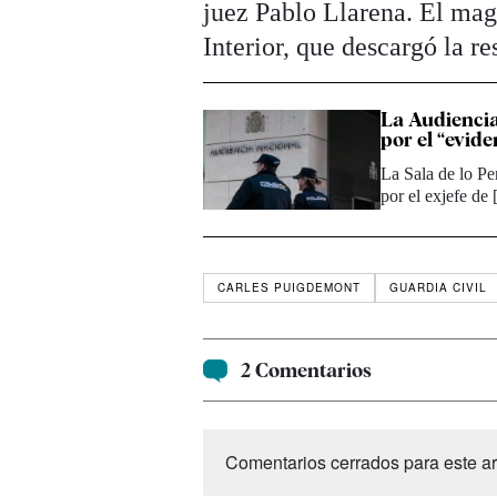
juez Pablo Llarena. El mag
Interior, que descargó la r
La Audiencia
por el “evide
La Sala de lo Pe
por el exjefe de
CARLES PUIGDEMONT
GUARDIA CIVIL
2 Comentarios
Comentarios cerrados para este art