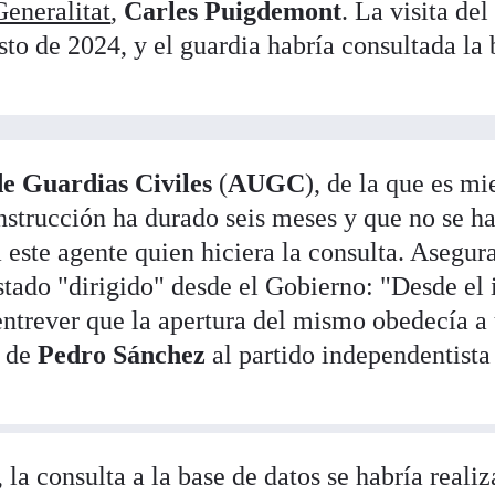
Generalitat
,
Carles Puigdemont
. La visita del
osto de 2024, y el guardia habría consultada la
de Guardias Civiles
(
AUGC
), de la que es m
nstrucción ha durado seis meses y que no se h
 este agente quien hiciera la consulta. Asegur
stado "dirigido" desde el Gobierno: "Desde el 
entrever que la apertura del mismo obedecía a
o de
Pedro Sánchez
al partido independentista
a consulta a la base de datos se habría realiz