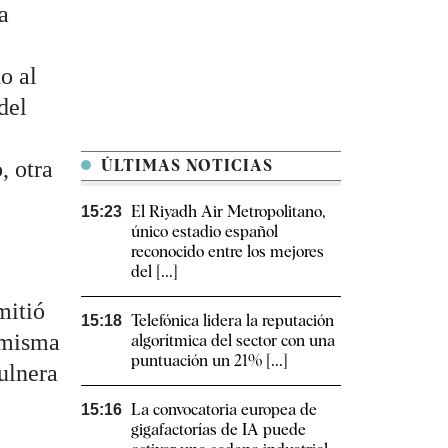
a
o al
del
, otra
ÚLTIMAS NOTICIAS
El Riyadh Air Metropolitano,
15:23
único estadio español
reconocido entre los mejores
del [...]
mitió
Telefónica lidera la reputación
15:18
a misma
algorítmica del sector con una
puntuación un 21% [...]
ulnera
La convocatoria europea de
15:16
gigafactorías de IA puede