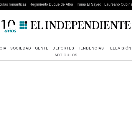
culas románticas
Regimiento Duque de Alba
Trump El Sayed
Laureano Oubiña
CIA
SOCIEDAD
GENTE
DEPORTES
TENDENCIAS
TELEVISIÓN
ARTÍCULOS