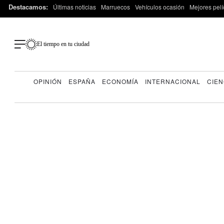
Destacamos:
Últimas noticias
Marruecos
Vehículos ocasión
Mejores pelí
El tiempo en tu ciudad
OPINIÓN
ESPAÑA
ECONOMÍA
INTERNACIONAL
CIEN