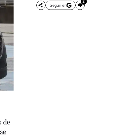
2
Seguir en
s de
e
se