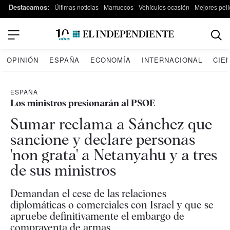
Destacamos:
Últimas noticias
Marruecos
Vehículos ocasión
Mejores pelí
OPINIÓN
ESPAÑA
ECONOMÍA
INTERNACIONAL
CIE
ESPAÑA
Los ministros presionarán al PSOE
Sumar reclama a Sánchez que
sancione y declare personas
'non grata' a Netanyahu y a tres
de sus ministros
Demandan el cese de las relaciones
diplomáticas o comerciales con Israel y que se
apruebe definitivamente el embargo de
compraventa de armas