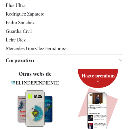
Internacional
Plus Ultra
Gente
Rodríguez Zapatero
Televisión
Pedro Sánchez
Tendencias
Guardia Civil
Leire Díez
Mercedes González Fernández
Corporativo
Contacto
Otras webs de
Hazte premium
Suscripción
Newsletter
Apps
Quiénes somos
Especificaciones