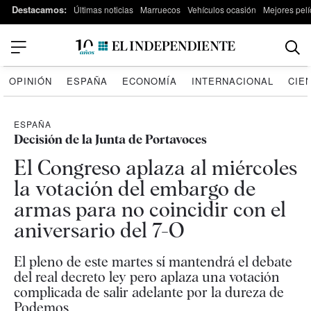
Destacamos:
Últimas noticias
Marruecos
Vehículos ocasión
Mejores pelí
OPINIÓN
ESPAÑA
ECONOMÍA
INTERNACIONAL
CIE
ESPAÑA
Decisión de la Junta de Portavoces
El Congreso aplaza al miércoles
la votación del embargo de
armas para no coincidir con el
aniversario del 7-O
El pleno de este martes sí mantendrá el debate
del real decreto ley pero aplaza una votación
complicada de salir adelante por la dureza de
Podemos