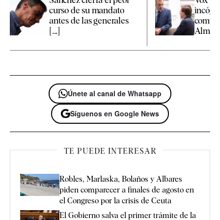
curso de su mandato
incógn
antes de las generales
compet
[...]
Almeida
Únete al canal de Whatsapp
Síguenos en Google News
TE PUEDE INTERESAR
Robles, Marlaska, Bolaños y Albares
piden comparecer a finales de agosto en
el Congreso por la crisis de Ceuta
El Gobierno salva el primer trámite de la