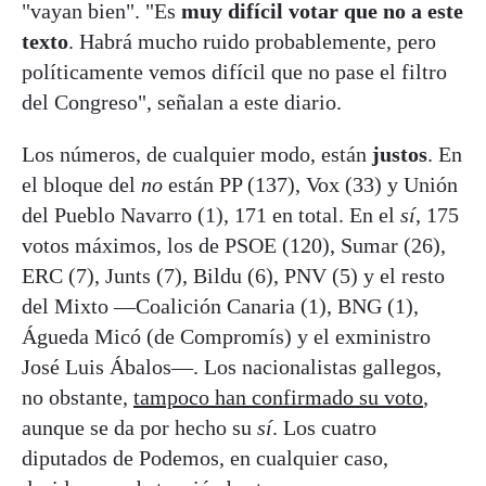
"vayan bien". "Es
muy difícil votar que no a este
texto
. Habrá mucho ruido probablemente, pero
políticamente vemos difícil que no pase el filtro
del Congreso", señalan a este diario.
Los números, de cualquier modo, están
justos
. En
el bloque del
no
están PP (137), Vox (33) y Unión
del Pueblo Navarro (1), 171 en total. En el
sí
, 175
votos máximos, los de PSOE (120), Sumar (26),
ERC (7), Junts (7), Bildu (6), PNV (5) y el resto
del Mixto —Coalición Canaria (1), BNG (1),
Águeda Micó (de Compromís) y el exministro
José Luis Ábalos—. Los nacionalistas gallegos,
no obstante,
tampoco han confirmado su voto
,
aunque se da por hecho su
sí
. Los cuatro
diputados de Podemos, en cualquier caso,