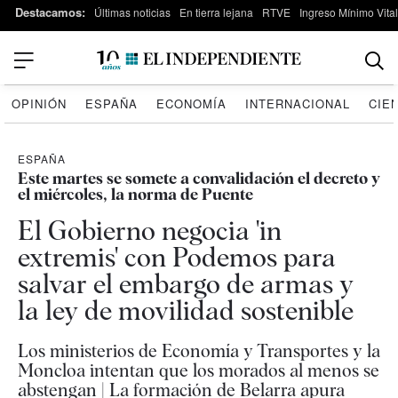
Destacamos:
Últimas noticias
En tierra lejana
RTVE
Ingreso Mínimo Vital
OPINIÓN
ESPAÑA
ECONOMÍA
INTERNACIONAL
CIE
ESPAÑA
Este martes se somete a convalidación el decreto y
el miércoles, la norma de Puente
El Gobierno negocia 'in
extremis' con Podemos para
salvar el embargo de armas y
la ley de movilidad sostenible
Los ministerios de Economía y Transportes y la
Moncloa intentan que los morados al menos se
abstengan | La formación de Belarra apura