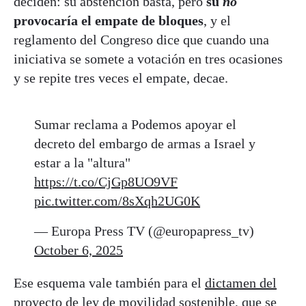
deciden: su abstención basta, pero
su
no
provocaría el empate de bloques
, y el
reglamento del Congreso dice que cuando una
iniciativa se somete a votación en tres ocasiones
y se repite tres veces el empate, decae.
Sumar reclama a Podemos apoyar el
decreto del embargo de armas a Israel y
estar a la "altura"
https://t.co/CjGp8UO9VF
pic.twitter.com/8sXqh2UG0K
— Europa Press TV (@europapress_tv)
October 6, 2025
Ese esquema vale también para el
dictamen del
proyecto de ley de movilidad sostenible
, que se