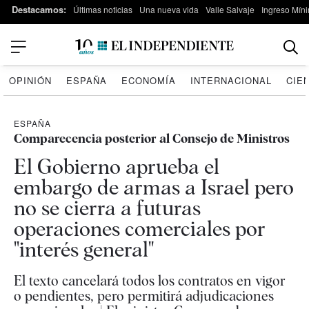
Destacamos:
Últimas noticias
Una nueva vida
Valle Salvaje
Ingreso Míni
OPINIÓN
ESPAÑA
ECONOMÍA
INTERNACIONAL
CIE
ESPAÑA
Comparecencia posterior al Consejo de Ministros
El Gobierno aprueba el
embargo de armas a Israel pero
no se cierra a futuras
operaciones comerciales por
"interés general"
El texto cancelará todos los contratos en vigor
o pendientes, pero permitirá adjudicaciones