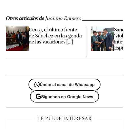
Otros artículos de
Juanma Romero
Ceuta, el último frente
Sánchez
de Sánchez en la agenda
"violac
de las vacaciones [...]
integri
España 
Únete al canal de Whatsapp
Síguenos en Google News
TE PUEDE INTERESAR