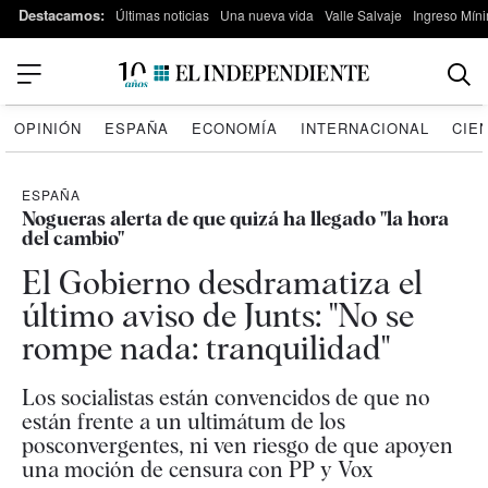
Destacamos:
Últimas noticias
Una nueva vida
Valle Salvaje
Ingreso Míni
OPINIÓN
ESPAÑA
ECONOMÍA
INTERNACIONAL
CIE
ESPAÑA
Nogueras alerta de que quizá ha llegado "la hora
del cambio"
El Gobierno desdramatiza el
último aviso de Junts: "No se
rompe nada: tranquilidad"
Los socialistas están convencidos de que no
están frente a un ultimátum de los
posconvergentes, ni ven riesgo de que apoyen
una moción de censura con PP y Vox