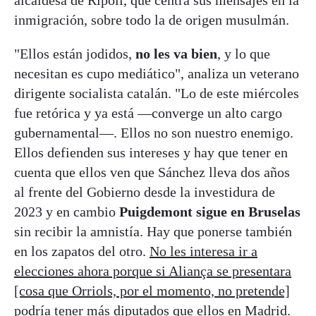
alcaldesa de Ripoll, que centra sus mensajes en la
inmigración, sobre todo la de origen musulmán.
"Ellos están jodidos,
no les va bien
, y lo que
necesitan es cupo mediático", analiza un veterano
dirigente socialista catalán. "Lo de este miércoles
fue retórica y ya está —converge un alto cargo
gubernamental—. Ellos no son nuestro enemigo.
Ellos defienden sus intereses y hay que tener en
cuenta que ellos ven que Sánchez lleva dos años
al frente del Gobierno desde la investidura de
2023 y en cambio
Puigdemont sigue en Bruselas
sin recibir la amnistía. Hay que ponerse también
en los zapatos del otro.
No les interesa ir a
elecciones ahora porque si Aliança se presentara
[cosa que Orriols, por el momento, no pretende]
podría tener más diputados que ellos en Madrid
.