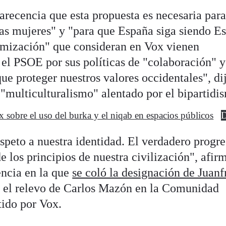
arecencia que esta propuesta es necesaria par
 las mujeres" y "para que España siga siendo E
lamización" que consideran en Vox vienen
l PSOE por sus políticas de "colaboración" y
que proteger nuestros valores occidentales", di
 "multiculturalismo" alentado por el bipartidi
 sobre el uso del burka y el niqab en espacios públicos
D
speto a nuestra identidad. El verdadero progr
e los principios de nuestra civilización", afir
ncia en la que
se coló la designación de Juanf
 el relevo de Carlos Mazón en la Comunidad
tido por Vox.