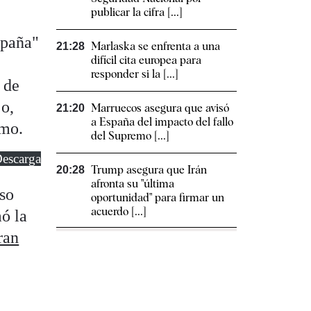
publicar la cifra [...]
a
spaña"
Marlaska se enfrenta a una
21:28
difícil cita europea para
responder si la [...]
 de
jo,
Marruecos asegura que avisó
21:20
a España del impacto del fallo
smo.
del Supremo [...]
escarga
Trump asegura que Irán
20:28
afronta su "última
eso
oportunidad" para firmar un
acuerdo [...]
mó la
ran