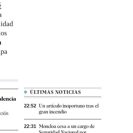
é
a
lidad
los
n
apa
ÚLTIMAS NOTICIAS
alencia
Un artículo inoportuno tras el
22:52
gran incendio
ación
Moncloa cesa a un cargo de
22:31
Seguridad Nacional por