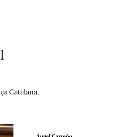
l
ça Catalana,
Ángel Carreño