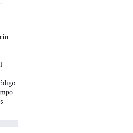
ra
cio
l
ódigo
iempo
os