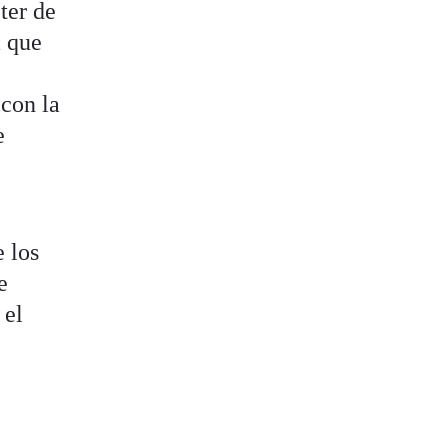
ter de
a que
 con la
e
 los
e
 el