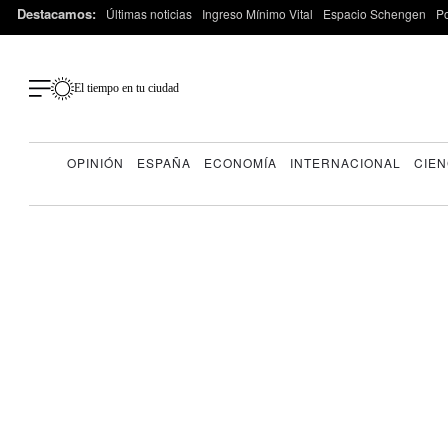
Destacamos:
Últimas noticias
Ingreso Mínimo Vital
Espacio Schengen
P
El tiempo en tu ciudad
OPINIÓN
ESPAÑA
ECONOMÍA
INTERNACIONAL
CIEN