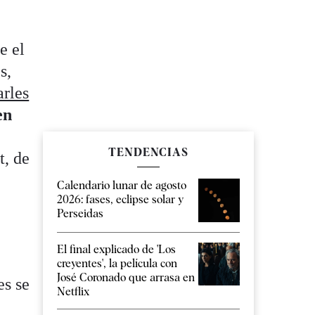
e el
s,
arles
en
TENDENCIAS
t, de
Calendario lunar de agosto
2026: fases, eclipse solar y
Perseidas
El final explicado de 'Los
creyentes', la película con
José Coronado que arrasa en
es se
Netflix