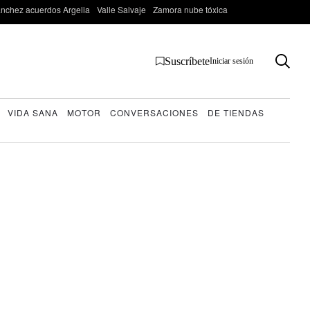
nchez acuerdos Argelia
Valle Salvaje
Zamora nube tóxica
Suscríbete
Iniciar sesión
VIDA SANA
MOTOR
CONVERSACIONES
DE TIENDAS