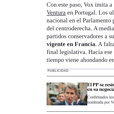
Con este paso, Vox imita a
Ventura
en Portugal. Los ul
nacional en el Parlamento 
del centroderecha. A media
partidos conservadores a s
vigente en Francia
. A fal
final legislativa. Hacia es
tiempo viene ahondando en
PUBLICIDAD
El PP se res
en su negoci
Confirmados los 
nombrada por Vo