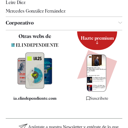
Leire Díez
Mercedes González Fernández
Corporativo
Contacto
Otras webs de
Hazte premium
Suscripción
Newsletter
Apps
Quiénes somos
Especificaciones
ia.elindependiente.com
Suscríbete
Apúntate a nuestra Newsletter y entérate de lo que