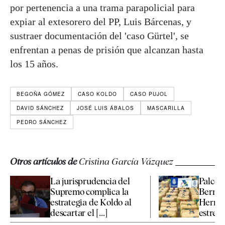
por pertenencia a una trama parapolicial para
expiar al extesorero del PP, Luis Bárcenas, y
sustraer documentación del 'caso Gürtel', se
enfrentan a penas de prisión que alcanzan hasta
los 15 años.
BEGOÑA GÓMEZ
CASO KOLDO
CASO PUJOL
DAVID SÁNCHEZ
JOSÉ LUIS ÁBALOS
MASCARILLA
PEDRO SÁNCHEZ
Otros artículos de
Cristina García Vázquez
La jurisprudencia del
Palcos 
Supremo complica la
Bernab
estrategia de Koldo al
Hermès
descartar el [...]
estrella