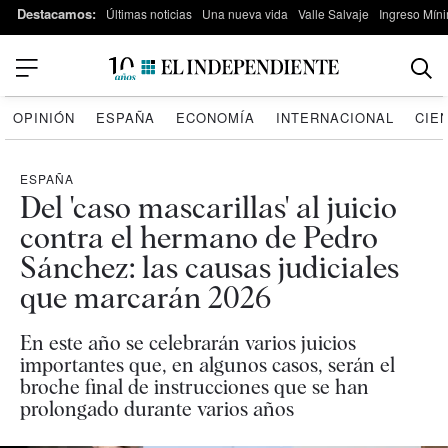
Destacamos:
Últimas noticias
Una nueva vida
Valle Salvaje
Ingreso Míni
OPINIÓN
ESPAÑA
ECONOMÍA
INTERNACIONAL
CIE
ESPAÑA
Del 'caso mascarillas' al juicio
contra el hermano de Pedro
Sánchez: las causas judiciales
que marcarán 2026
En este año se celebrarán varios juicios
importantes que, en algunos casos, serán el
broche final de instrucciones que se han
prolongado durante varios años