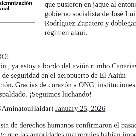
ndemnización
que pusieron en jaque al enton
xual
gobierno socialista de José Lui
Rodríguez Zapatero y doblegar
régimen alauí.
DO!
ón , ya estoy a bordo del avión rumbo Canaria
 de seguridad en el aeropuerto de El Aaiún
ción. Gracias de corazón a ONG, instituciones
espaldado. ¡Seguimos luchando!
@AminatouHaidar)
January 25, 2026
vista de derechos humanos confirmaron el pasa
te
que las autoridades marroquíes habían imp