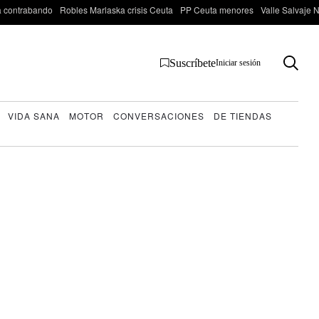
 contrabando
Robles Marlaska crisis Ceuta
PP Ceuta menores
Valle Salvaje N
Suscríbete
Iniciar sesión
VIDA SANA
MOTOR
CONVERSACIONES
DE TIENDAS