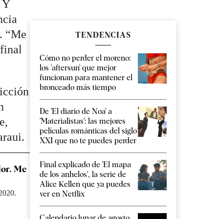
. Y
ncia
0. “Me
TENDENCIAS
final
Cómo no perder el moreno:
los 'aftersun' que mejor
funcionan para mantener el
bronceado más tiempo
icción
n
De 'El diario de Noa' a
e,
'Materialistas': las mejores
películas románticas del siglo
araui.
XXI que no te puedes perder
Final explicado de 'El mapa
dor. Me
de los anhelos', la serie de
Alice Kellen que ya puedes
 2020.
ver en Netflix
Calendario lunar de agosto