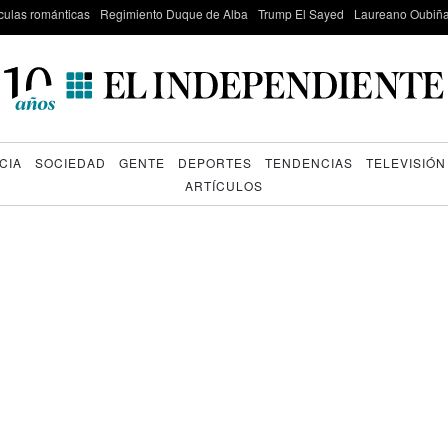
culas románticas
Regimiento Duque de Alba
Trump El Sayed
Laureano Oubiña
CIA
SOCIEDAD
GENTE
DEPORTES
TENDENCIAS
TELEVISIÓN
ARTÍCULOS