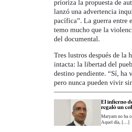
prioriza la propuesta de au
lanzó una advertencia inqui
pacífica”. La guerra entre
temo mucho que la violencia
del documental.
Tres lustros después de la
intacta: la libertad del pu
destino pendiente. “Sí, ha 
pero nunca pueden vivir sin
El infierno 
regaló un col
Maryam no ha olv
Aquel día, […]