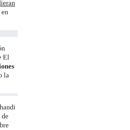
dieran
 en
ón
e El
iones
o la
Ghandi
s de
bre