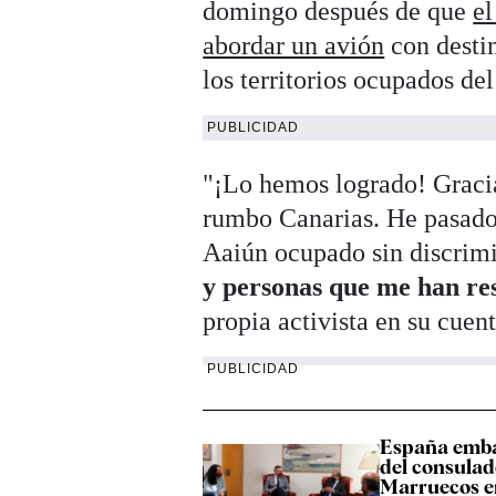
domingo después de que
el
abordar un avión
con destin
los territorios ocupados de
PUBLICIDAD
"¡Lo hemos logrado! Gracia
rumbo Canarias. He pasado 
Aaiún ocupado sin discrim
y personas que me han re
propia activista en su cuent
PUBLICIDAD
España emba
del consulad
Marruecos e