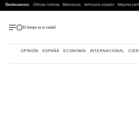
Destacamos:
Últimas noticias
Marruecos
Vehículos ocasión
Mejores pelí
El tiempo en tu ciudad
OPINIÓN
ESPAÑA
ECONOMÍA
INTERNACIONAL
CIEN