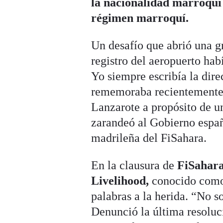
la nacionalidad marroquí 
régimen marroquí.
Un desafío que abrió una gr
registro del aeropuerto ha
Yo siempre escribía la dir
rememoraba recientemente 
Lanzarote a propósito de un
zarandeó al Gobierno españ
madrileña del FiSahara.
En la clausura de
FiSahar
Livelihood,
conocido como 
palabras a la herida. “No so
Denunció la última resolu