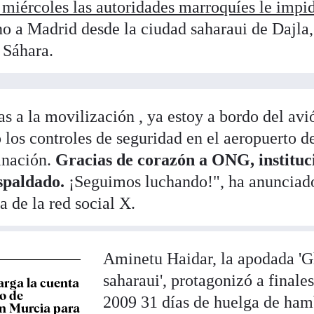
 miércoles las autoridades marroquíes le impi
o a Madrid desde la ciudad saharaui de Dajla,
l Sáhara.
s a la movilización , ya estoy a bordo del avi
los controles de seguridad en el aeropuerto d
inación.
Gracias de corazón a ONG, instituc
spaldado.
¡Seguimos luchando!", ha anunciad
a de la red social X.
Aminetu Haidar, la apodada '
saharaui', protagonizó a finale
rga la cuenta
o de
2009 31 días de huelga de ham
n Murcia para