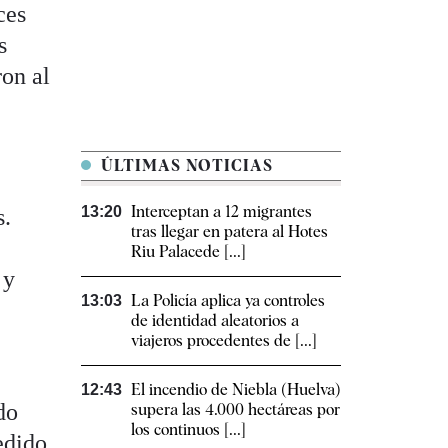
ces
s
on al
ÚLTIMAS NOTICIAS
Interceptan a 12 migrantes
13:20
s.
tras llegar en patera al Hotes
Riu Palacede [...]
 y
La Policía aplica ya controles
13:03
de identidad aleatorios a
viajeros procedentes de [...]
El incendio de Niebla (Huelva)
12:43
do
supera las 4.000 hectáreas por
los continuos [...]
edido