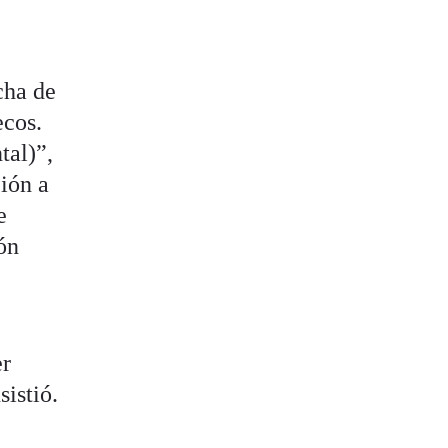
cha de
ecos.
tal)”,
ión a
e
ón
er
sistió.