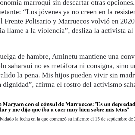
tonomía marroquí sin descartar otras opciones
etante: “Los jóvenes ya no creen en la resiste
 el Frente Polisario y Marruecos volvió en 202
 llame a la violencia”, desliza la activista al 
 huelga de hambre, Aminetu mantiene una conv
eblo saharaui no es metáfora ni consigna, sino u
valido la pena. Mis hijos pueden vivir sin madr
 dignidad”, afirma el rostro del activismo sah
de Maryam con el cónsul de Marruecos: "Es un depreda
lar y me dijo que iba a caer muy bien sobre mis tetas"
idado la fecha en la que comenzó su infierno: el 15 de septiembre de