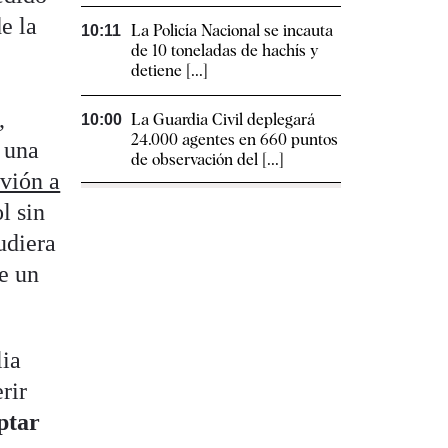
e la
La Policía Nacional se incauta
10:11
de 10 toneladas de hachís y
detiene [...]
,
La Guardia Civil deplegará
10:00
24.000 agentes en 660 puntos
n una
de observación del [...]
avión a
l sin
udiera
e un
lia
rir
ptar