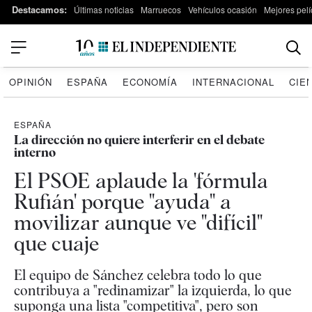
Destacamos:
Últimas noticias
Marruecos
Vehículos ocasión
Mejores pelí
OPINIÓN
ESPAÑA
ECONOMÍA
INTERNACIONAL
CIE
ESPAÑA
La dirección no quiere interferir en el debate
interno
El PSOE aplaude la 'fórmula
Rufián' porque "ayuda" a
movilizar aunque ve "difícil"
que cuaje
El equipo de Sánchez celebra todo lo que
contribuya a "redinamizar" la izquierda, lo que
suponga una lista "competitiva", pero son