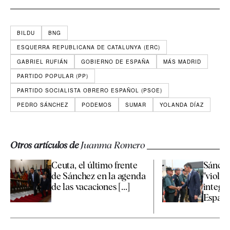
BILDU
BNG
ESQUERRA REPUBLICANA DE CATALUNYA (ERC)
GABRIEL RUFIÁN
GOBIERNO DE ESPAÑA
MÁS MADRID
PARTIDO POPULAR (PP)
PARTIDO SOCIALISTA OBRERO ESPAÑOL (PSOE)
PEDRO SÁNCHEZ
PODEMOS
SUMAR
YOLANDA DÍAZ
Otros artículos de
Juanma Romero
Ceuta, el último frente
Sánchez
de Sánchez en la agenda
"violac
de las vacaciones [...]
integri
España 