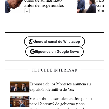
curso de su mandato
incógn
antes de las generales
compet
[...]
Almeida
Únete al canal de Whatsapp
Síguenos en Google News
TE PUEDE INTERESAR
Espinosa de los Monteros anuncia su
expulsión definitiva de Vox
Vox enfila su asamblea crecido por su
papel "decisivo" de gobierno y con