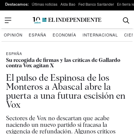
Destacamos:
Últimas noticias
Aída Bao
Fed Banco Santander
En tierra 
OPINIÓN
ESPAÑA
ECONOMÍA
INTERNACIONAL
CIE
ESPAÑA
Su recogida de firmas y las críticas de Gallardo
contra Vox agitan X
El pulso de Espinosa de los
Monteros a Abascal abre la
puerta a una futura escisión en
Vox
Sectores de Vox no descartan que acabe
naciendo un nuevo partido si fracasa la
exigencia de refundación. Algunos críticos