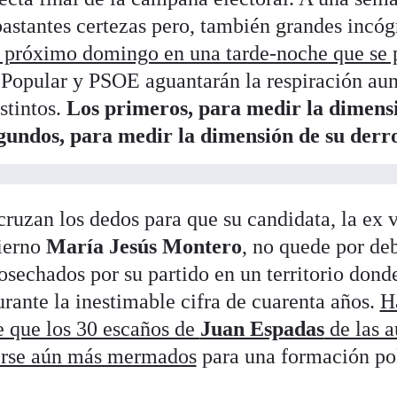
astantes certezas pero, también grandes incó
l próximo domingo en una tarde-noche que se 
o Popular y PSOE aguantarán la respiración au
stintos.
Los primeros, para medir la dimens
egundos, para medir la dimensión de su derro
 cruzan los dedos para que su candidata, la ex 
ierno
María Jesús Montero
, no quede por de
cosechados por su partido en un territorio dond
ante la inestimable cifra de cuarenta años.
H
e que los 30 escaños de
Juan Espadas
de las 
erse aún más mermados
para una formación pol