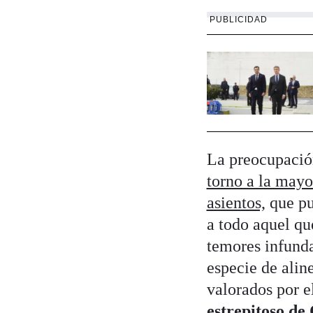
PUBLICIDAD
La preocupación
torno a la mayo
asientos,
que pu
a todo aquel qu
temores infunda
especie de alin
valorados por 
estrepitoso de