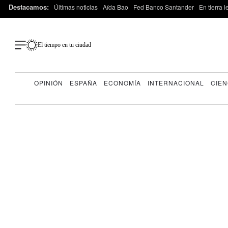
Destacamos:
Últimas noticias
Aída Bao
Fed Banco Santander
En tierra 
El tiempo en tu ciudad
OPINIÓN
ESPAÑA
ECONOMÍA
INTERNACIONAL
CIEN