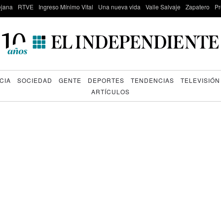
lejana
RTVE
Ingreso Mínimo Vital
Una nueva vida
Valle Salvaje
Zapatero
Pr
CIA
SOCIEDAD
GENTE
DEPORTES
TENDENCIAS
TELEVISIÓN
ARTÍCULOS