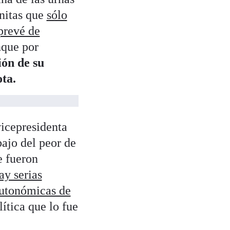
gnitas que
sólo
prevé de
nque por
ión de su
ta.
vicepresidenta
bajo del peor de
e fueron
ay serias
autonómicas de
ítica que lo fue