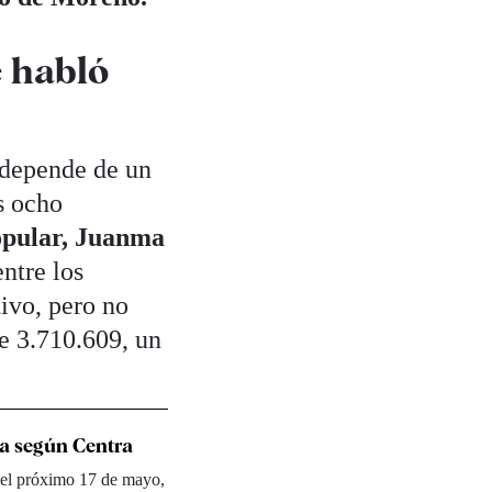
e habló
 depende de un
s ocho
opular, Juanma
ntre los
ivo, pero no
e 3.710.609, un
a según Centra
del próximo 17 de mayo,