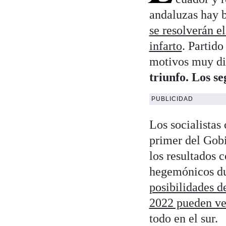
andaluzas hay b
se resolverán e
infarto
. Partid
motivos muy di
triunfo. Los s
PUBLICIDAD
Los socialistas
primer del Gob
los resultados 
hegemónicos dur
posibilidades d
2022 pueden v
todo en el sur.