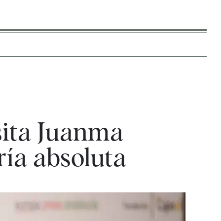
sita Juanma
ía absoluta