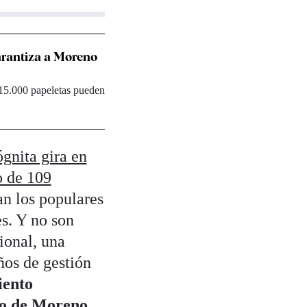
garantiza a Moreno
 15.000 papeletas pueden
gnita gira en
o de 109
an los populares
es. Y no son
ional, una
ños de gestión
iento
co de Moreno.