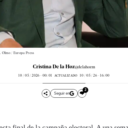
J. Olmo / Europa Press
Cristina De la Hoz
@delahozm
10 / 05 / 2026 - 00: 01
10 / 05 / 26 - 16: 00
ACTUALIZADO
2
Seguir en
ecta final de la campaña electoral. A una sema