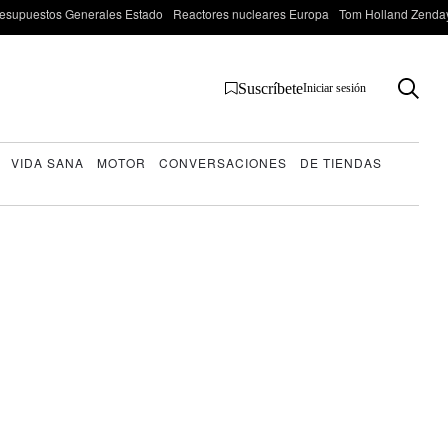
esupuestos Generales Estado
Reactores nucleares Europa
Tom Holland Zenda
Suscríbete
Iniciar sesión
VIDA SANA
MOTOR
CONVERSACIONES
DE TIENDAS