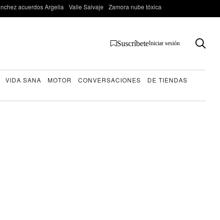
nchez acuerdos Argelia
Valle Salvaje
Zamora nube tóxica
Suscríbete
Iniciar sesión
VIDA SANA
MOTOR
CONVERSACIONES
DE TIENDAS