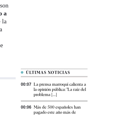
 son
o a
 la
a
ne
ÚLTIMAS NOTICIAS
La prensa marroquí calienta a
00:07
la opinión pública: "La raíz del
problema [...]
Más de 500 españoles han
00:06
pagado este año más de