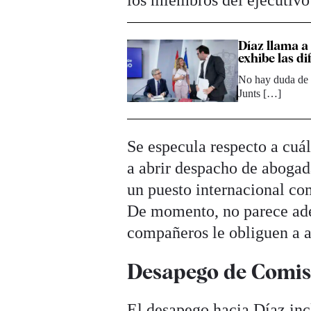
Díaz llama a 
exhibe las di
No hay duda de q
Junts […]
Se especula respecto a cuál 
a abrir despacho de abogada
un puesto internacional c
De momento, no parece adel
compañeros le obliguen a ac
Desapego de Comis
El desapego hacia Díaz incl