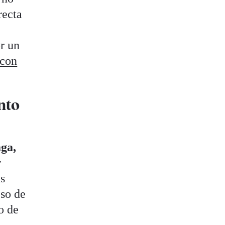
recta
r un
 con
nto
aga,
r
us
eso de
o de