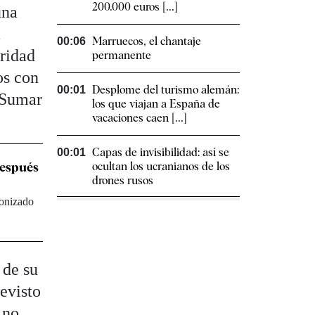
200.000 euros [...]
una
a
Marruecos, el chantaje
00:06
aridad
permanente
os con
Desplome del turismo alemán:
00:01
 Sumar
los que viajan a España de
vacaciones caen [...]
Capas de invisibilidad: así se
00:01
después
ocultan los ucranianos de los
drones rusos
gonizado
 de su
revisto
 no