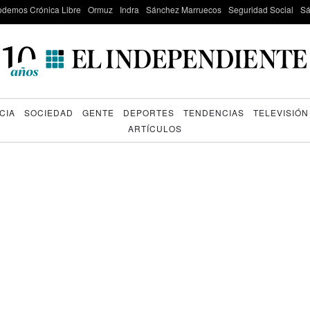
odemos Crónica Libre
Ormuz
Indra
Sánchez Marruecos
Seguridad Social
Sá
CIA
SOCIEDAD
GENTE
DEPORTES
TENDENCIAS
TELEVISIÓN
ARTÍCULOS