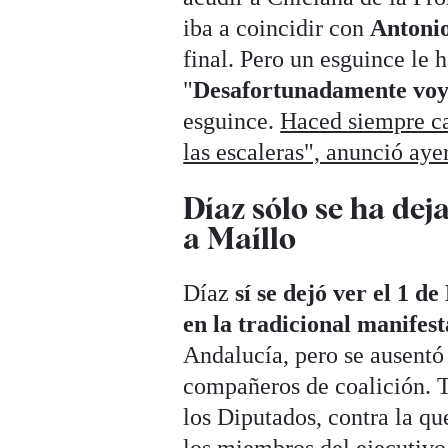
iba a coincidir con
Antoni
final. Pero un esguince le 
"
Desafortunadamente voy 
esguince.
Haced siempre ca
las escaleras", anunció aye
Díaz sólo se ha dej
a Maíllo
Díaz
sí se dejó ver el 1 
en la tradicional manifest
Andalucía, pero se ausentó
compañeros de coalición. 
los Diputados, contra la qu
los miembros del ejecutivo 