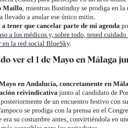
o Maíllo
, mientras Bustinduy se prodiga en la 
ha llevado a anular ese único mitin.
a tener que cancelar parte de mi agenda
po
so a los médicos y, sobre todo, tened cuidado
r en la red social BlueSky
.
ado ver el 1 de Mayo en Málaga ju
de Mayo en Andalucía, concretamente en Mál
ación reivindicativa
junto al candidato de Po
 posteriormente de un encuentro festivo con s
Tampoco se prodiga con la prensa en el Congr
e era su costumbre antes, convirtiéndola en un
más accesibles para los periodistas.