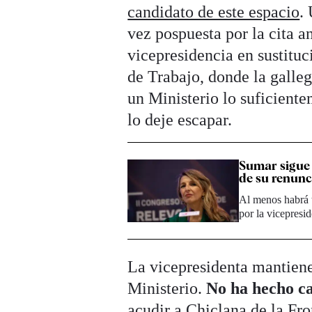
candidato de este espacio
.
vez pospuesta por la cita a
vicepresidencia en sustituci
de Trabajo, donde la galle
un Ministerio lo suficien
lo deje escapar.
Sumar sigue 
de su renunc
Al menos habrá t
por la vicepresi
La vicepresidenta mantiene
Ministerio.
No ha hecho c
acudir a Chiclana de la Fro