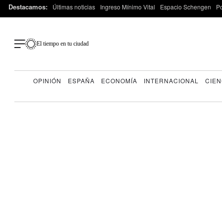
Destacamos:
Últimas noticias
Ingreso Mínimo Vital
Espacio Schengen
P
El tiempo en tu ciudad
OPINIÓN
ESPAÑA
ECONOMÍA
INTERNACIONAL
CIEN