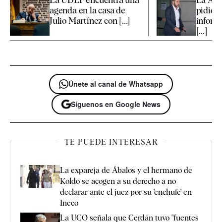
agenda en la casa de
pidió a
Julio Martínez con [...]
inform
[...]
Únete al canal de Whatsapp
Síguenos en Google News
TE PUEDE INTERESAR
La expareja de Ábalos y el hermano de
Koldo se acogen a su derecho a no
declarar ante el juez por su 'enchufe' en
Ineco
La UCO señala que Cerdán tuvo "fuentes