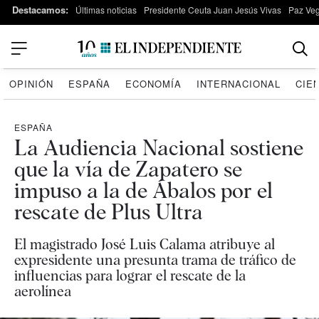
Destacamos:
Últimas noticias
Presidente Ceuta Juan Jesús Vivas
Paz Ve
OPINIÓN
ESPAÑA
ECONOMÍA
INTERNACIONAL
CIE
ESPAÑA
La Audiencia Nacional sostiene
que la vía de Zapatero se
impuso a la de Ábalos por el
rescate de Plus Ultra
El magistrado José Luis Calama atribuye al
expresidente una presunta trama de tráfico de
influencias para lograr el rescate de la
aerolínea