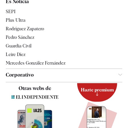
Es Noticia
Economía
SEPI
Internacional
Plus Ultra
Gente
Rodríguez Zapatero
Televisión
Pedro Sánchez
Tendencias
Guardia Civil
Leire Díez
Mercedes González Fernández
Corporativo
Contacto
Otras webs de
Hazte premium
Suscripción
Newsletter
Apps
Quiénes somos
Especificaciones