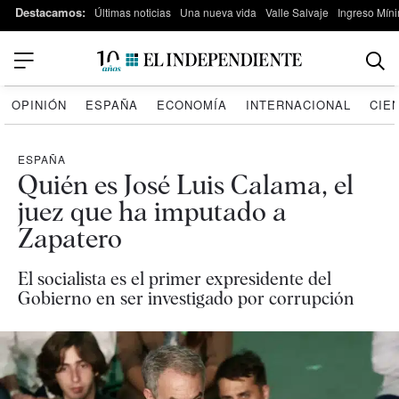
Destacamos:
Últimas noticias
Una nueva vida
Valle Salvaje
Ingreso Míni
OPINIÓN
ESPAÑA
ECONOMÍA
INTERNACIONAL
CIE
ESPAÑA
Quién es José Luis Calama, el
juez que ha imputado a
Zapatero
El socialista es el primer expresidente del
Gobierno en ser investigado por corrupción