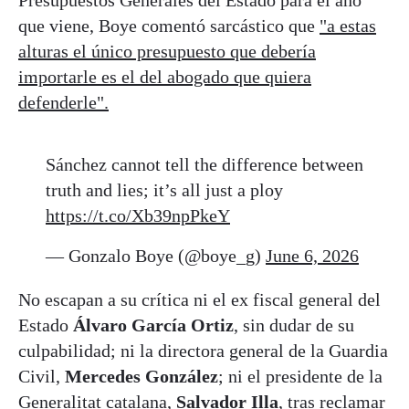
Presupuestos Generales del Estado para el año
que viene, Boye comentó sarcástico que
"a estas
alturas el único presupuesto que debería
importarle es el del abogado que quiera
defenderle".
Sánchez cannot tell the difference between
truth and lies; it’s all just a ploy
https://t.co/Xb39npPkeY
— Gonzalo Boye (@boye_g)
June 6, 2026
No escapan a su crítica ni el ex fiscal general del
Estado
Álvaro García Ortiz
, sin dudar de su
culpabilidad; ni la directora general de la Guardia
Civil,
Mercedes González
; ni el presidente de la
Generalitat catalana,
Salvador Illa
, tras reclamar