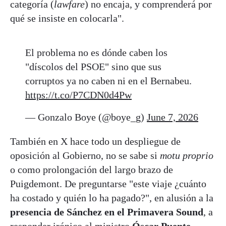
categoría (
lawfare
) no encaja, y comprenderá por
qué se insiste en colocarla".
El problema no es dónde caben los
"díscolos del PSOE" sino que sus
corruptos ya no caben ni en el Bernabeu.
https://t.co/P7CDN0d4Pw
— Gonzalo Boye (@boye_g)
June 7, 2026
También en X hace todo un despliegue de
oposición al Gobierno, no se sabe si
motu proprio
o como prolongación del largo brazo de
Puigdemont. De preguntarse "este viaje ¿cuánto
ha costado y quién lo ha pagado?", en alusión a la
presencia de Sánchez en el Primavera Sound
, a
responder irónico al ministro
Óscar Puente