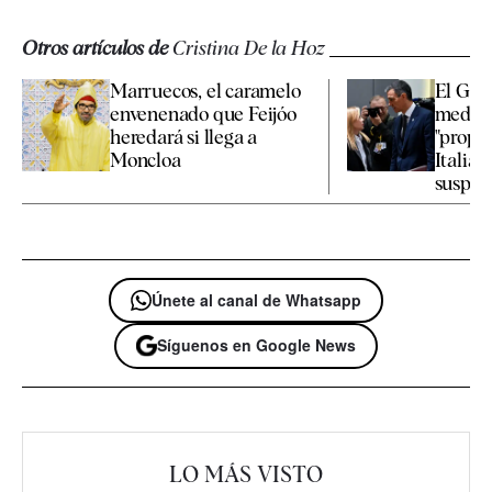
Otros artículos de
Cristina De la Hoz
Marruecos, el caramelo
El Gob
envenenado que Feijóo
medid
heredará si llega a
"propor
Moncloa
Italia 
suspens
Únete al canal de Whatsapp
Síguenos en Google News
LO MÁS VISTO