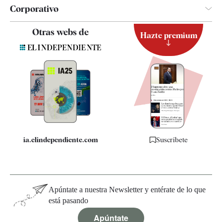
Corporativo
Contacto
Otras webs de
Hazte premium
Suscripción
Newsletter
Apps
Quiénes somos
Especificaciones
ia.elindependiente.com
Suscríbete
Apúntate a nuestra Newsletter y entérate de lo que
está pasando
Apúntate