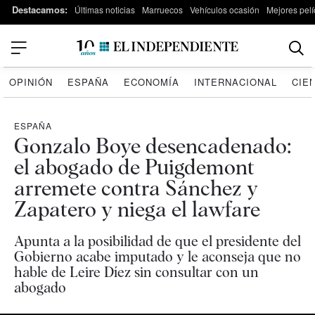
Destacamos:
Últimas noticias
Marruecos
Vehículos ocasión
Mejores pelí
OPINIÓN
ESPAÑA
ECONOMÍA
INTERNACIONAL
CIE
ESPAÑA
Gonzalo Boye desencadenado:
el abogado de Puigdemont
arremete contra Sánchez y
Zapatero y niega el lawfare
Apunta a la posibilidad de que el presidente del
Gobierno acabe imputado y le aconseja que no
hable de Leire Díez sin consultar con un
abogado