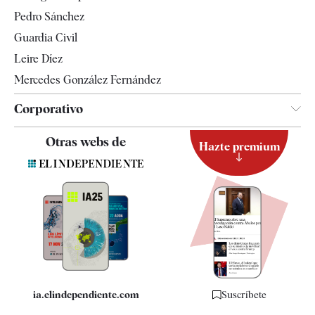
Televisión
Pedro Sánchez
Tendencias
Guardia Civil
Leire Díez
Mercedes González Fernández
Corporativo
Contacto
Otras webs de
Hazte premium
Suscripción
Newsletter
Apps
Quiénes somos
Especificaciones
ia.elindependiente.com
Suscríbete