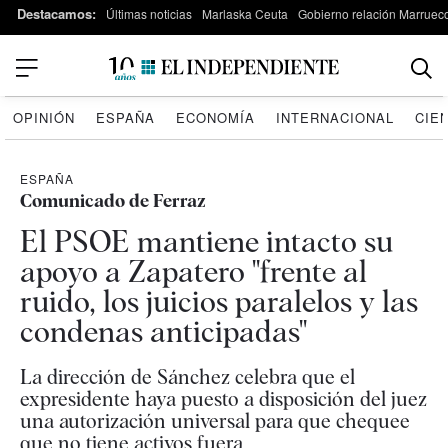
Destacamos:
Últimas noticias
Marlaska Ceuta
Gobierno relación Marruec
OPINIÓN
ESPAÑA
ECONOMÍA
INTERNACIONAL
CIE
ESPAÑA
Comunicado de Ferraz
El PSOE mantiene intacto su
apoyo a Zapatero "frente al
ruido, los juicios paralelos y las
condenas anticipadas"
La dirección de Sánchez celebra que el
expresidente haya puesto a disposición del juez
una autorización universal para que chequee
que no tiene activos fuera