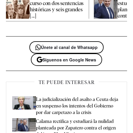
curso con dos sentencias
estudia
históricas y seis grandes
plante
[...]
contra e
Únete al canal de Whatsapp
Síguenos en Google News
TE PUEDE INTERESAR
La judicialización del asalto a Ceuta deja
en suspenso los intentos del Gobierno
por dar carpetazo a la crisis
Calama rectifica y estudiará la nulidad
planteada por Zapatero contra el origen