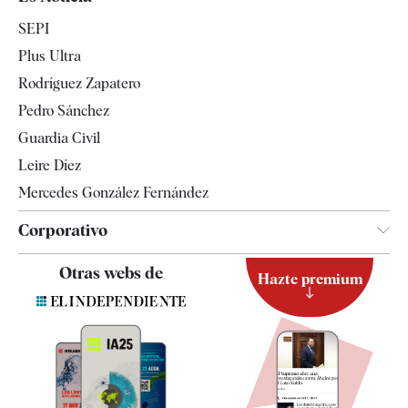
Economía
SEPI
Internacional
Plus Ultra
Gente
Rodríguez Zapatero
Televisión
Pedro Sánchez
Tendencias
Guardia Civil
Leire Díez
Mercedes González Fernández
Corporativo
Contacto
Otras webs de
Hazte premium
Suscripción
Newsletter
Apps
Quiénes somos
Especificaciones