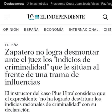
Destacamos:
Últimas noticias
Presidente Ceuta Juan Jesús Vivas
Paz Ve
OPINIÓN
ESPAÑA
ECONOMÍA
INTERNACIONAL
CIE
ESPAÑA
Zapatero no logra desmontar
ante el juez los "indicios de
criminalidad" que le sitúan al
frente de una trama de
influencias
El instructor del 'caso Plus Ultra' considera que
el expresidente "no ha logrado desvirtuar los
indicios racionales de criminalidad" con su
declaración