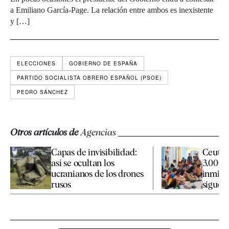
a Emiliano García-Page. La relación entre ambos es inexistente
y […]
ELECCIONES
GOBIERNO DE ESPAÑA
PARTIDO SOCIALISTA OBRERO ESPAÑOL (PSOE)
PEDRO SÁNCHEZ
Otros artículos de
Agencias
Capas de invisibilidad:
Ceuta 
así se ocultan los
3.000 
ucranianos de los drones
inmigr
rusos
siguen 