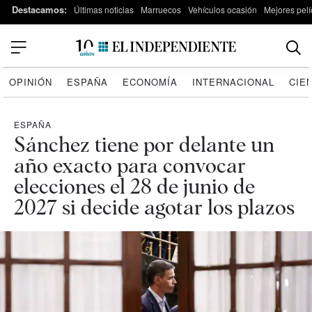
Destacamos:
Últimas noticias
Marruecos
Vehículos ocasión
Mejores pelí
OPINIÓN
ESPAÑA
ECONOMÍA
INTERNACIONAL
CIE
ESPAÑA
Sánchez tiene por delante un
año exacto para convocar
elecciones el 28 de junio de
2027 si decide agotar los plazos