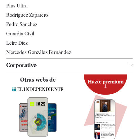
Internacional
Plus Ultra
Gente
Rodríguez Zapatero
Televisión
Pedro Sánchez
Tendencias
Guardia Civil
Leire Díez
Mercedes González Fernández
Corporativo
Contacto
Otras webs de
Hazte premium
Suscripción
Newsletter
Apps
Quiénes somos
Especificaciones